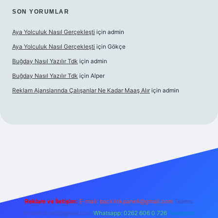
SON YORUMLAR
Aya Yolculuk Nasıl Gerçekleşti
için
admin
Aya Yolculuk Nasıl Gerçekleşti
için
Gökçe
Buğday Nasıl Yazılır Tdk
için
admin
Buğday Nasıl Yazılır Tdk
için
Alper
Reklam Ajanslarında Çalışanlar Ne Kadar Maaş Alır
için
admin
lbet mobil giriş
Reklam ve İletişim:
E-mail: backlinkpaneli@gmail.com
Teams:
forumhizmeti@gmail.com
Whatsapp: 0262 606 0 726
Telegram: