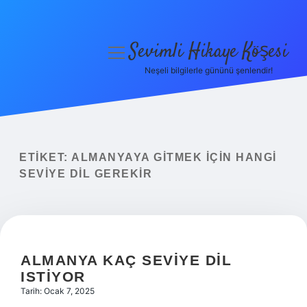
Sevimli Hikaye Köşesi
menüyü
aç
Neşeli bilgilerle gününü şenlendir!
Anasayfa
Gizlilik Politikası
Yasal Uyarı
ETIKET:
ALMANYAYA GITMEK IÇIN HANGI
SEVIYE DIL GEREKIR
Hakkımızda
ALMANYA KAÇ SEVIYE DIL
ISTIYOR
Tarih: Ocak 7, 2025