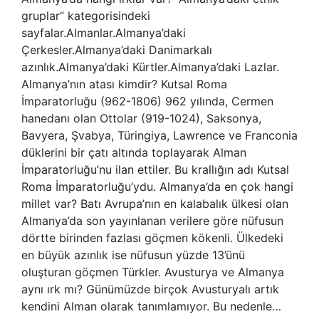
gruplar” kategorisindeki
sayfalar.Almanlar.Almanya’daki
Çerkesler.Almanya’daki Danimarkalı
azınlık.Almanya’daki Kürtler.Almanya’daki Lazlar.
Almanya’nın atası kimdir? Kutsal Roma
İmparatorluğu (962-1806) 962 yılında, Cermen
hanedanı olan Ottolar (919-1024), Saksonya,
Bavyera, Şvabya, Türingiya, Lawrence ve Franconia
düklerini bir çatı altında toplayarak Alman
İmparatorluğu’nu ilan ettiler. Bu krallığın adı Kutsal
Roma İmparatorluğu’ydu. Almanya’da en çok hangi
millet var? Batı Avrupa’nın en kalabalık ülkesi olan
Almanya’da son yayınlanan verilere göre nüfusun
dörtte birinden fazlası göçmen kökenli. Ülkedeki
en büyük azınlık ise nüfusun yüzde 13’ünü
oluşturan göçmen Türkler. Avusturya ve Almanya
aynı ırk mı? Günümüzde birçok Avusturyalı artık
kendini Alman olarak tanımlamıyor. Bu nedenle…