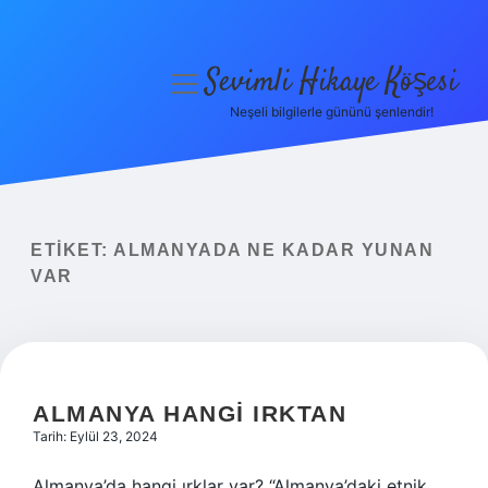
Sevimli Hikaye Köşesi
menüyü
aç
Neşeli bilgilerle gününü şenlendir!
Anasayfa
Gizlilik Politikası
Yasal Uyarı
ETIKET:
ALMANYADA NE KADAR YUNAN
VAR
Hakkımızda
ALMANYA HANGI IRKTAN
Tarih: Eylül 23, 2024
Almanya’da hangi ırklar var? “Almanya’daki etnik