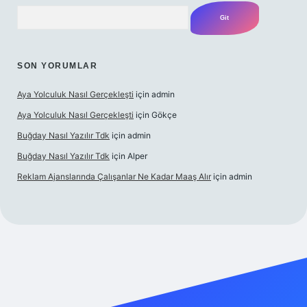
Arama
SON YORUMLAR
Aya Yolculuk Nasıl Gerçekleşti
için
admin
Aya Yolculuk Nasıl Gerçekleşti
için
Gökçe
Buğday Nasıl Yazılır Tdk
için
admin
Buğday Nasıl Yazılır Tdk
için
Alper
Reklam Ajanslarında Çalışanlar Ne Kadar Maaş Alır
için
admin
lbet mobil giriş