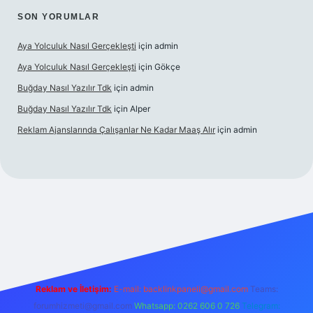
SON YORUMLAR
Aya Yolculuk Nasıl Gerçekleşti
için
admin
Aya Yolculuk Nasıl Gerçekleşti
için
Gökçe
Buğday Nasıl Yazılır Tdk
için
admin
Buğday Nasıl Yazılır Tdk
için
Alper
Reklam Ajanslarında Çalışanlar Ne Kadar Maaş Alır
için
admin
lbet mobil giriş
Reklam ve İletişim:
E-mail: backlinkpaneli@gmail.com
Teams:
forumhizmeti@gmail.com
Whatsapp: 0262 606 0 726
Telegram: