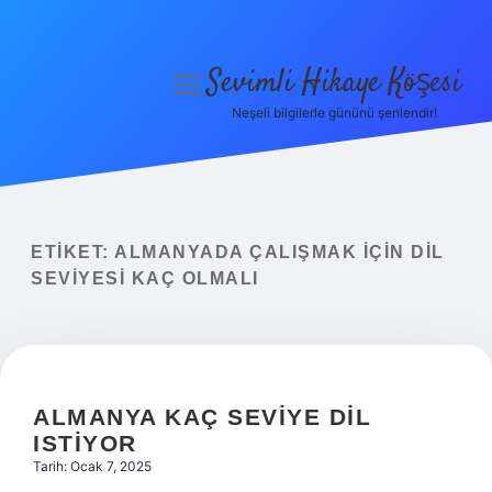
Sevimli Hikaye Köşesi
menüyü
aç
Neşeli bilgilerle gününü şenlendir!
Anasayfa
Gizlilik Politikası
Yasal Uyarı
ETIKET:
ALMANYADA ÇALIŞMAK IÇIN DIL
SEVIYESI KAÇ OLMALI
Hakkımızda
ALMANYA KAÇ SEVIYE DIL
ISTIYOR
Tarih: Ocak 7, 2025