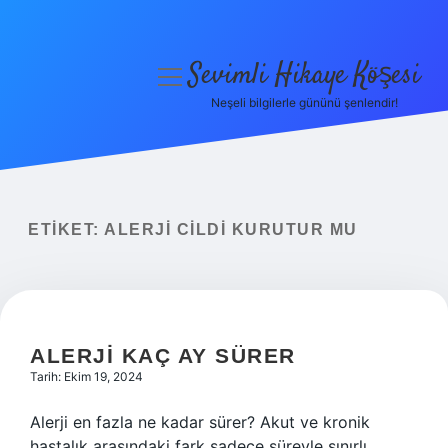
Sevimli Hikaye Köşesi
menüyü
aç
Neşeli bilgilerle gününü şenlendir!
Anasayfa
Gizlilik Politikası
Yasal Uyarı
ETIKET:
ALERJI CILDI KURUTUR MU
Hakkımızda
ALERJI KAÇ AY SÜRER
Tarih: Ekim 19, 2024
Alerji en fazla ne kadar sürer? Akut ve kronik
hastalık arasındaki fark sadece süreyle sınırlı