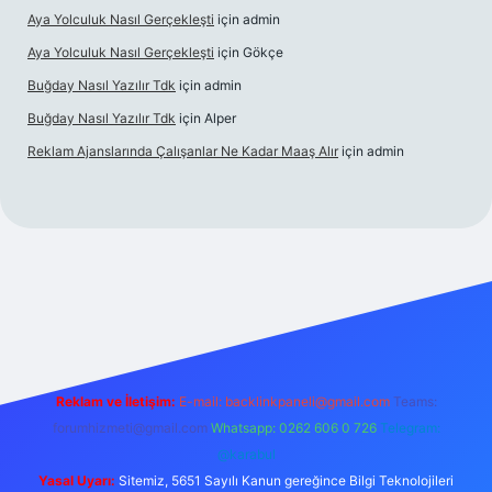
Aya Yolculuk Nasıl Gerçekleşti
için
admin
Aya Yolculuk Nasıl Gerçekleşti
için
Gökçe
Buğday Nasıl Yazılır Tdk
için
admin
Buğday Nasıl Yazılır Tdk
için
Alper
Reklam Ajanslarında Çalışanlar Ne Kadar Maaş Alır
için
admin
lbet mobil giriş
Reklam ve İletişim:
E-mail: backlinkpaneli@gmail.com
Teams:
forumhizmeti@gmail.com
Whatsapp: 0262 606 0 726
Telegram:
@karabul
Yasal Uyarı:
Sitemiz, 5651 Sayılı Kanun gereğince Bilgi Teknolojileri