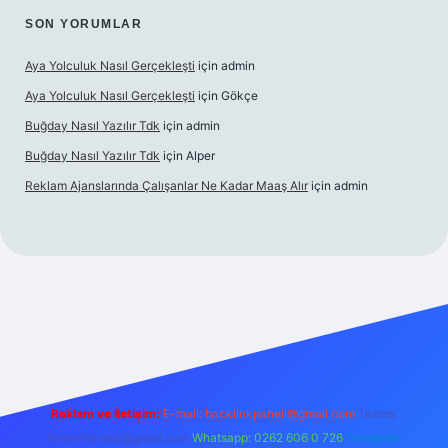
SON YORUMLAR
Aya Yolculuk Nasıl Gerçekleşti
için
admin
Aya Yolculuk Nasıl Gerçekleşti
için
Gökçe
Buğday Nasıl Yazılır Tdk
için
admin
Buğday Nasıl Yazılır Tdk
için
Alper
Reklam Ajanslarında Çalışanlar Ne Kadar Maaş Alır
için
admin
ilbet mobil giriş
Reklam ve İletişim:
E-mail: backlinkpaneli@gmail.com
Teams:
forumhizmeti@gmail.com
Whatsapp: 0262 606 0 726
Telegram: