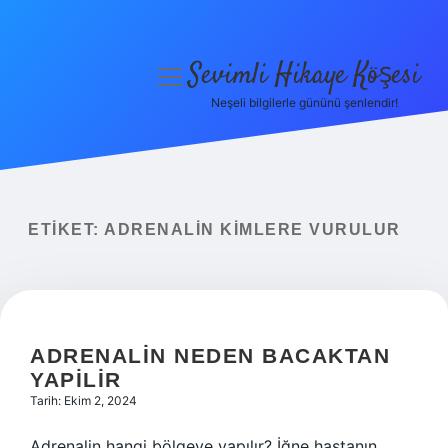
Sevimli Hikaye Köşesi
menüyü
aç
Neşeli bilgilerle gününü şenlendir!
Anasayfa
Gizlilik Politikası
Yasal Uyarı
ETIKET:
ADRENALIN KIMLERE VURULUR
Hakkımızda
ADRENALIN NEDEN BACAKTAN
YAPILIR
Tarih: Ekim 2, 2024
Adrenalin hangi bölgeye yapılır? İğne hastanın