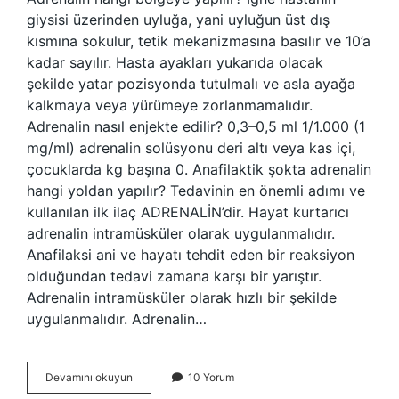
giysisi üzerinden uyluğa, yani uyluğun üst dış
kısmına sokulur, tetik mekanizmasına basılır ve 10’a
kadar sayılır. Hasta ayakları yukarıda olacak
şekilde yatar pozisyonda tutulmalı ve asla ayağa
kalkmaya veya yürümeye zorlanmamalıdır.
Adrenalin nasıl enjekte edilir? 0,3–0,5 ml 1/1.000 (1
mg/ml) adrenalin solüsyonu deri altı veya kas içi,
çocuklarda kg başına 0. Anafilaktik şokta adrenalin
hangi yoldan yapılır? Tedavinin en önemli adımı ve
kullanılan ilk ilaç ADRENALİN’dir. Hayat kurtarıcı
adrenalin intramüsküler olarak uygulanmalıdır.
Anafilaksi ani ve hayatı tehdit eden bir reaksiyon
olduğundan tedavi zamana karşı bir yarıştır.
Adrenalin intramüsküler olarak hızlı bir şekilde
uygulanmalıdır. Adrenalin…
Adrenalin
Devamını okuyun
10 Yorum
Neden