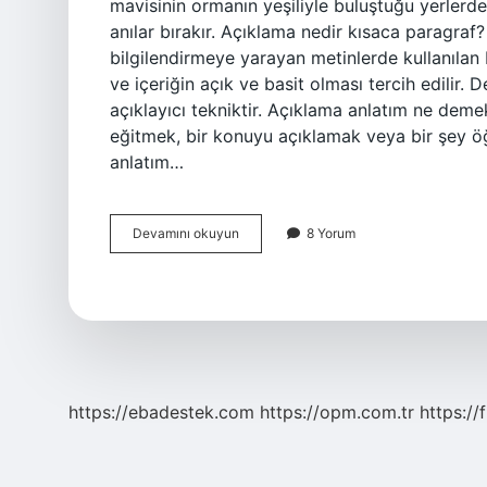
mavisinin ormanın yeşiliyle buluştuğu yerlerde
anılar bırakır. Açıklama nedir kısaca paragra
bilgilendirmeye yarayan metinlerde kullanılan bir
ve içeriğin açık ve basit olması tercih edilir. 
açıklayıcı tekniktir. Açıklama anlatım ne de
eğitmek, bir konuyu açıklamak veya bir şey öğ
anlatım…
Açıklama
Devamını okuyun
8 Yorum
Nedir
Ve
Örnek
https://ebadestek.com
https://opm.com.tr
https://