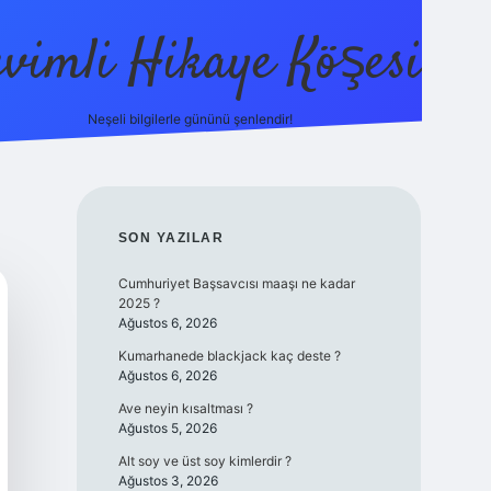
evimli Hikaye Köşesi
Neşeli bilgilerle gününü şenlendir!
ilbet mobil
SIDEBAR
SON YAZILAR
Cumhuriyet Başsavcısı maaşı ne kadar
2025 ?
Ağustos 6, 2026
Kumarhanede blackjack kaç deste ?
Ağustos 6, 2026
Ave neyin kısaltması ?
Ağustos 5, 2026
Alt soy ve üst soy kimlerdir ?
Ağustos 3, 2026