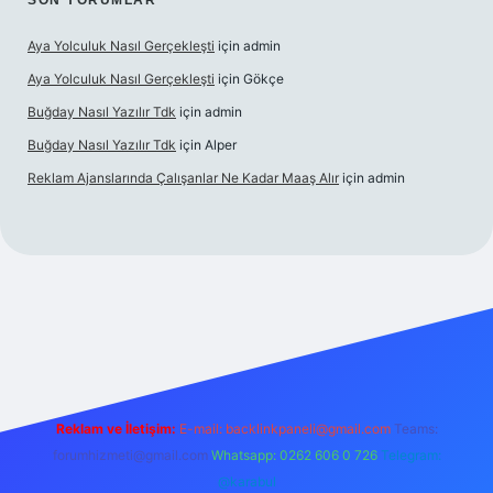
SON YORUMLAR
Aya Yolculuk Nasıl Gerçekleşti
için
admin
Aya Yolculuk Nasıl Gerçekleşti
için
Gökçe
Buğday Nasıl Yazılır Tdk
için
admin
Buğday Nasıl Yazılır Tdk
için
Alper
Reklam Ajanslarında Çalışanlar Ne Kadar Maaş Alır
için
admin
ilbet mobil giriş
Reklam ve İletişim:
E-mail: backlinkpaneli@gmail.com
Teams:
forumhizmeti@gmail.com
Whatsapp: 0262 606 0 726
Telegram:
@karabul