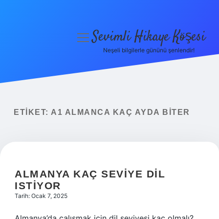
Sevimli Hikaye Köşesi
menüyü
aç
Neşeli bilgilerle gününü şenlendir!
Anasayfa
Gizlilik Politikası
Yasal Uyarı
ETIKET:
A1 ALMANCA KAÇ AYDA BITER
Hakkımızda
ALMANYA KAÇ SEVIYE DIL
ISTIYOR
Tarih: Ocak 7, 2025
Almanya’da çalışmak için dil seviyesi kaç olmalı?