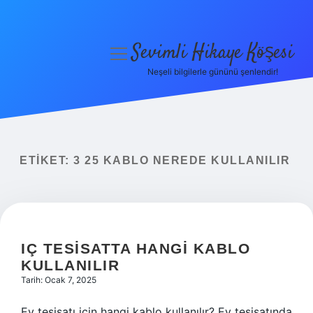
Sevimli Hikaye Köşesi
menüyü
aç
Neşeli bilgilerle gününü şenlendir!
Anasayfa
Gizlilik Politikası
Yasal Uyarı
ETIKET:
3 25 KABLO NEREDE KULLANILIR
Hakkımızda
IÇ TESISATTA HANGI KABLO
KULLANILIR
Tarih: Ocak 7, 2025
Ev tesisatı için hangi kablo kullanılır? Ev tesisatında