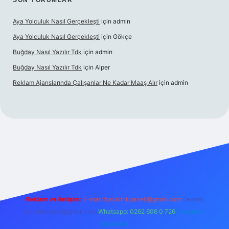
SON YORUMLAR
Aya Yolculuk Nasıl Gerçekleşti
için
admin
Aya Yolculuk Nasıl Gerçekleşti
için
Gökçe
Buğday Nasıl Yazılır Tdk
için
admin
Buğday Nasıl Yazılır Tdk
için
Alper
Reklam Ajanslarında Çalışanlar Ne Kadar Maaş Alır
için
admin
ilbet mobil giriş
Reklam ve İletişim:
E-mail: backlinkpaneli@gmail.com
Teams:
forumhizmeti@gmail.com
Whatsapp: 0262 606 0 726
Telegram:
@karabul