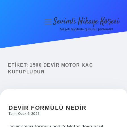
Sevimli Hikaye Köşesi
menüyü
aç
Neşeli bilgilerle gününü şenlendir!
Anasayfa
Gizlilik Politikası
Yasal Uyarı
ETIKET:
1500 DEVIR MOTOR KAÇ
KUTUPLUDUR
Hakkımızda
DEVIR FORMÜLÜ NEDIR
Tarih: Ocak 6, 2025
Devir sayısı formülü nedir? Motor devri nasıl