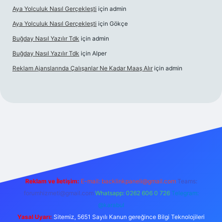
Aya Yolculuk Nasıl Gerçekleşti
için
admin
Aya Yolculuk Nasıl Gerçekleşti
için
Gökçe
Buğday Nasıl Yazılır Tdk
için
admin
Buğday Nasıl Yazılır Tdk
için
Alper
Reklam Ajanslarında Çalışanlar Ne Kadar Maaş Alır
için
admin
lbet mobil giriş
Reklam ve İletişim:
E-mail: backlinkpaneli@gmail.com
Teams:
forumhizmeti@gmail.com
Whatsapp: 0262 606 0 726
Telegram:
@karabul
Yasal Uyarı:
Sitemiz, 5651 Sayılı Kanun gereğince Bilgi Teknolojileri