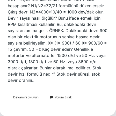
hesaplanır? N1/N2=Z2/Z1 formülünü düzenlersek:
Çıkış devri N2=4000*10/40 = 1000 dev/dak olur.
Devir sayısı nasıl ölçülür? Bunu ifade etmek için
RPM kısaltması kullanılır. Bu, dakikadaki devir
sayısı anlamına gelir. ÖRNEK: Dakikadaki devri 900
olan bir elektrik motorunun saniye başına devir
sayısını belirleyelim. X= (1x 900) / 60 X= 900/60 =
15 çevrim. 50 Hz Kaç devir eder? Genellikle
motorlar ve alternatörler 1500 d/d ve 50 Hz. veya
3000 d/d, 1800 d/d ve 60 Hz. veya 3600 d/d
olarak çalışırlar. Bunlar olarak imal edilirler. Stok
devir hızı formülü nedir? Stok devir süresi, stok
devir oranını…
Devir
Devamını okuyun
Yorum Bırak
Formülü
Nedir