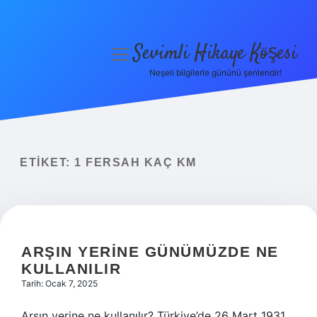
Sevimli Hikaye Köşesi
menüyü
aç
Neşeli bilgilerle gününü şenlendir!
Anasayfa
Gizlilik Politikası
Yasal Uyarı
ETIKET:
1 FERSAH KAÇ KM
Hakkımızda
ARŞIN YERINE GÜNÜMÜZDE NE
KULLANILIR
Tarih: Ocak 7, 2025
Arşın yerine ne kullanılır? Türkiye’de 26 Mart 1931