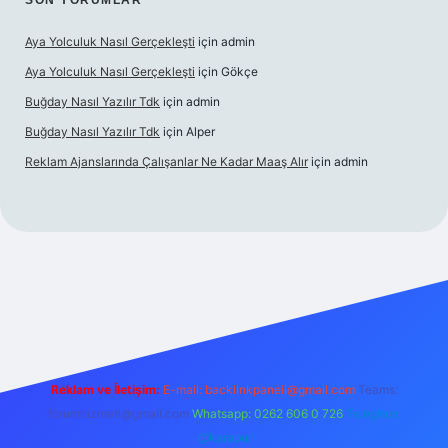
SON YORUMLAR
Aya Yolculuk Nasıl Gerçekleşti
için
admin
Aya Yolculuk Nasıl Gerçekleşti
için
Gökçe
Buğday Nasıl Yazılır Tdk
için
admin
Buğday Nasıl Yazılır Tdk
için
Alper
Reklam Ajanslarında Çalışanlar Ne Kadar Maaş Alır
için
admin
bil giriş
Reklam ve İletişim:
E-mail: backlinkpaneli@gmail.com
Teams:
forumhizmeti@gmail.com
Whatsapp: 0262 606 0 726
Telegram:
@karabul