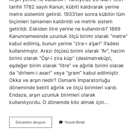
tarihli 1782 sayılı Kanun, kübiti kaldırarak yerine
metre sistemini getirdi. 1933’ten sonra kübitin tüm
biçimleri tamamen kaldırıldı ve metrik sistem
getirildi. Eskiden litre yerine ne kullanılırdı? 1869
Kanunnamesinde uzunluk ölçü birimi olarak “metre”
kabul edilmiş, bunun yerine “zira-ı a’şari” ifadesi
kullanılmıştır. Arazi ölçüsü birimi olarak “Ar”, hacim
birimi olarak “Öşr-i zira küp” (desimetreküp),
eşdeğer birim olarak “litre” ve ağırlık birimi olarak
da “dirhem-i asari” veya “gram” kabul edilmiştir.
Okka ve arşın nedir? Osmanlı İmparatorluğu
döneminde belirli ağırlık ve ölçü birimleri vardı.
Endaze, arşın uzunluk birimleri olarak
kullanılıyordu. O dönemde kilo almak için…
Arşın
Devamını okuyun
Yorum Bırak
Yerine
Günümüzde