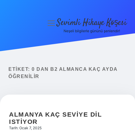
Sevimli Hikaye Köşesi
menüyü
aç
Neşeli bilgilerle gününü şenlendir!
Anasayfa
Gizlilik Politikası
Yasal Uyarı
ETIKET:
0 DAN B2 ALMANCA KAÇ AYDA
ÖĞRENILIR
Hakkımızda
ALMANYA KAÇ SEVIYE DIL
ISTIYOR
Tarih: Ocak 7, 2025