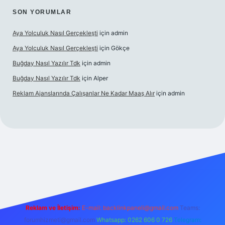
SON YORUMLAR
Aya Yolculuk Nasıl Gerçekleşti
için
admin
Aya Yolculuk Nasıl Gerçekleşti
için
Gökçe
Buğday Nasıl Yazılır Tdk
için
admin
Buğday Nasıl Yazılır Tdk
için
Alper
Reklam Ajanslarında Çalışanlar Ne Kadar Maaş Alır
için
admin
lbet mobil giriş
Reklam ve İletişim:
E-mail: backlinkpaneli@gmail.com
Teams:
forumhizmeti@gmail.com
Whatsapp: 0262 606 0 726
Telegram: