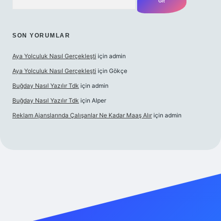
SON YORUMLAR
Aya Yolculuk Nasıl Gerçekleşti
için
admin
Aya Yolculuk Nasıl Gerçekleşti
için
Gökçe
Buğday Nasıl Yazılır Tdk
için
admin
Buğday Nasıl Yazılır Tdk
için
Alper
Reklam Ajanslarında Çalışanlar Ne Kadar Maaş Alır
için
admin
ilbet mobil giriş