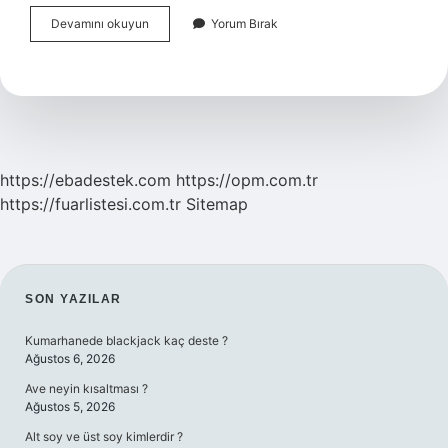
Yüksekten
Devamını okuyun
Yorum Bırak
Atlamak
Ne
Demek
https://ebadestek.com
https://opm.com.tr
https://fuarlistesi.com.tr
Sitemap
SIDEBAR
SON YAZILAR
Kumarhanede blackjack kaç deste ?
Ağustos 6, 2026
Ave neyin kısaltması ?
Ağustos 5, 2026
Alt soy ve üst soy kimlerdir ?