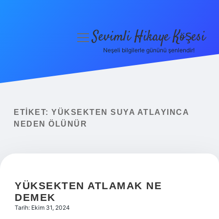
Sevimli Hikaye Köşesi
menüyü
aç
Neşeli bilgilerle gününü şenlendir!
Anasayfa
Gizlilik Politikası
Yasal Uyarı
ETIKET:
YÜKSEKTEN SUYA ATLAYINCA
NEDEN ÖLÜNÜR
Hakkımızda
YÜKSEKTEN ATLAMAK NE
DEMEK
Tarih: Ekim 31, 2024