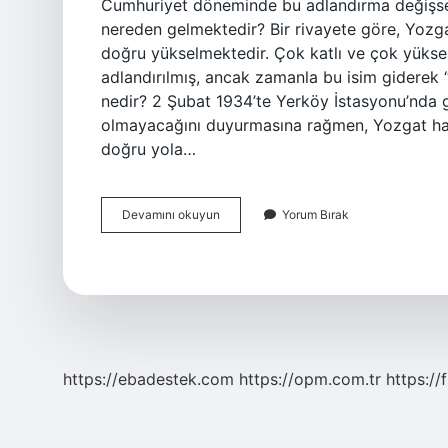
Cumhuriyet döneminde bu adlandırma değişse 
nereden gelmektedir? Bir rivayete göre, Yozg
doğru yükselmektedir. Çok katlı ve çok yüksek
adlandırılmış, ancak zamanla bu isim giderek “
nedir? 2 Şubat 1934’te Yerköy İstasyonu’nda g
olmayacağını duyurmasına rağmen, Yozgat halk
doğru yola…
Yozgat
Devamını okuyun
Yorum Bırak
Ne
Zaman
Türklerin
Oldu
https://ebadestek.com
https://opm.com.tr
https://