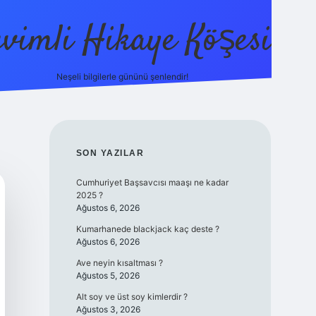
evimli Hikaye Köşesi
Neşeli bilgilerle gününü şenlendir!
ilbet mobil
SIDEBAR
SON YAZILAR
Cumhuriyet Başsavcısı maaşı ne kadar
2025 ?
Ağustos 6, 2026
Kumarhanede blackjack kaç deste ?
Ağustos 6, 2026
Ave neyin kısaltması ?
Ağustos 5, 2026
Alt soy ve üst soy kimlerdir ?
Ağustos 3, 2026