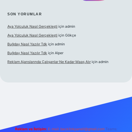
SON YORUMLAR
Aya Yolculuk Nasıl Gerçekleşti
için
admin
Aya Yolculuk Nasıl Gerçekleşti
için
Gökçe
Buğday Nasıl Yazılır Tdk
için
admin
Buğday Nasıl Yazılır Tdk
için
Alper
Reklam Ajanslarında Çalışanlar Ne Kadar Maaş Alır
için
admin
ilbet mobil giriş
Reklam ve İletişim:
E-mail: backlinkpaneli@gmail.com
Teams: