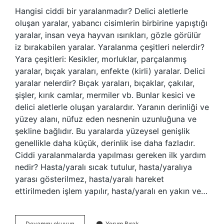
Hangisi ciddi bir yaralanmadır? Delici aletlerle
oluşan yaralar, yabancı cisimlerin birbirine yapıştığı
yaralar, insan veya hayvan ısırıkları, gözle görülür
iz bırakabilen yaralar. Yaralanma çeşitleri nelerdir?
Yara çeşitleri: Kesikler, morluklar, parçalanmış
yaralar, bıçak yaraları, enfekte (kirli) yaralar. Delici
yaralar nelerdir? Bıçak yaraları, bıçaklar, çakılar,
şişler, kırık camlar, mermiler vb. Bunlar kesici ve
delici aletlerle oluşan yaralardır. Yaranın derinliği ve
yüzey alanı, nüfuz eden nesnenin uzunluğuna ve
şekline bağlıdır. Bu yaralarda yüzeysel genişlik
genellikle daha küçük, derinlik ise daha fazladır.
Ciddi yaralanmalarda yapılması gereken ilk yardım
nedir? Hasta/yaralı sıcak tutulur, hasta/yaralıya
yarası gösterilmez, hasta/yaralı hareket
ettirilmeden işlem yapılır, hasta/yaralı en yakın ve…
Ciddi
Devamını okuyun
Yorum Bırak