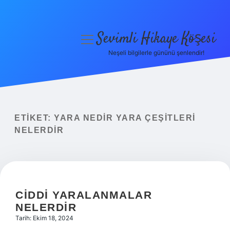
Sevimli Hikaye Köşesi
menüyü
aç
Neşeli bilgilerle gününü şenlendir!
Anasayfa
Gizlilik Politikası
Yasal Uyarı
ETIKET:
YARA NEDIR YARA ÇEŞITLERI
NELERDIR
Hakkımızda
CIDDI YARALANMALAR
NELERDIR
Tarih: Ekim 18, 2024