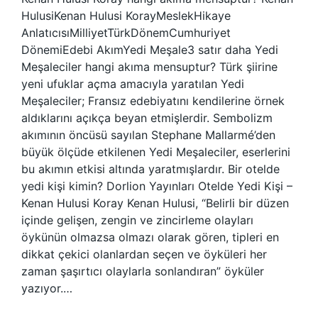
HulusiKenan Hulusi KorayMeslekHikaye
AnlatıcısıMilliyetTürkDönemCumhuriyet
DönemiEdebi AkımYedi Meşale3 satır daha Yedi
Meşaleciler hangi akıma mensuptur? Türk şiirine
yeni ufuklar açma amacıyla yaratılan Yedi
Meşaleciler; Fransız edebiyatını kendilerine örnek
aldıklarını açıkça beyan etmişlerdir. Sembolizm
akımının öncüsü sayılan Stephane Mallarmé’den
büyük ölçüde etkilenen Yedi Meşaleciler, eserlerini
bu akımın etkisi altında yaratmışlardır. Bir otelde
yedi kişi kimin? Dorlion Yayınları Otelde Yedi Kişi –
Kenan Hulusi Koray Kenan Hulusi, “Belirli bir düzen
içinde gelişen, zengin ve zincirleme olayları
öykünün olmazsa olmazı olarak gören, tipleri en
dikkat çekici olanlardan seçen ve öyküleri her
zaman şaşırtıcı olaylarla sonlandıran” öyküler
yazıyor.…