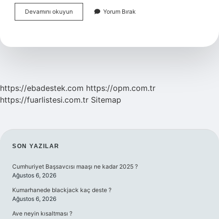
Kenan
Devamını okuyun
Yorum Bırak
Hulusi
Hangi
Akım
https://ebadestek.com
https://opm.com.tr
https://fuarlistesi.com.tr
Sitemap
SIDEBAR
SON YAZILAR
Cumhuriyet Başsavcısı maaşı ne kadar 2025 ?
Ağustos 6, 2026
Kumarhanede blackjack kaç deste ?
Ağustos 6, 2026
Ave neyin kısaltması ?