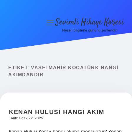
Sevimli Hikaye Köşesi
menüyü
aç
Neşeli bilgilerle gününü şenlendir!
Anasayfa
Gizlilik Politikası
Yasal Uyarı
ETIKET:
VASFI MAHIR KOCATÜRK HANGI
AKIMDANDIR
Hakkımızda
KENAN HULUSI HANGI AKIM
Tarih: Ocak 22, 2025
Kenan Hulusi Koray hangi akıma mensuptur? Kenan