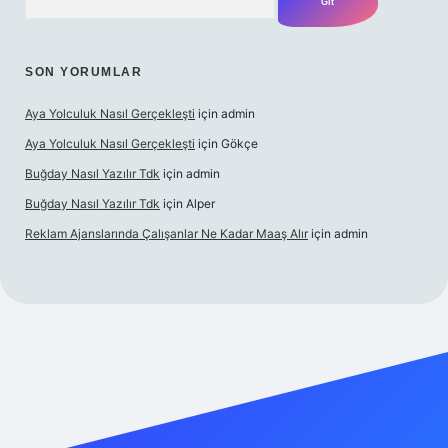
SON YORUMLAR
Aya Yolculuk Nasıl Gerçekleşti
için
admin
Aya Yolculuk Nasıl Gerçekleşti
için
Gökçe
Buğday Nasıl Yazılır Tdk
için
admin
Buğday Nasıl Yazılır Tdk
için
Alper
Reklam Ajanslarında Çalışanlar Ne Kadar Maaş Alır
için
admin
lbet mobil giriş