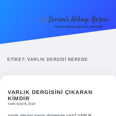
Sevimli Hikaye Köşesi
menüyü
aç
Neşeli bilgilerle gününü şenlendir!
Anasayfa
Gizlilik Politikası
Yasal Uyarı
ETIKET:
VARLIK DERGISI NEREDE
Hakkımızda
VARLIK DERGISINI ÇIKARAN
KIMDIR
Tarih: Eylül 8, 2024
Varlık dergisi hangi dönemde çıktı? VARLIK