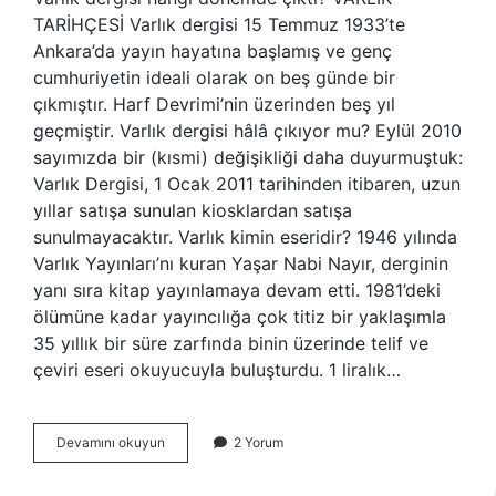
TARİHÇESİ Varlık dergisi 15 Temmuz 1933’te
Ankara’da yayın hayatına başlamış ve genç
cumhuriyetin ideali olarak on beş günde bir
çıkmıştır. Harf Devrimi’nin üzerinden beş yıl
geçmiştir. Varlık dergisi hâlâ çıkıyor mu? Eylül 2010
sayımızda bir (kısmi) değişikliği daha duyurmuştuk:
Varlık Dergisi, 1 Ocak 2011 tarihinden itibaren, uzun
yıllar satışa sunulan kiosklardan satışa
sunulmayacaktır. Varlık kimin eseridir? 1946 yılında
Varlık Yayınları’nı kuran Yaşar Nabi Nayır, derginin
yanı sıra kitap yayınlamaya devam etti. 1981’deki
ölümüne kadar yayıncılığa çok titiz bir yaklaşımla
35 yıllık bir süre zarfında binin üzerinde telif ve
çeviri eseri okuyucuyla buluşturdu. 1 liralık…
Varlık
Devamını okuyun
2 Yorum
Dergisini
Çıkaran