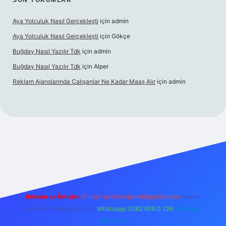
SON YORUMLAR
Aya Yolculuk Nasıl Gerçekleşti
için
admin
Aya Yolculuk Nasıl Gerçekleşti
için
Gökçe
Buğday Nasıl Yazılır Tdk
için
admin
Buğday Nasıl Yazılır Tdk
için
Alper
Reklam Ajanslarında Çalışanlar Ne Kadar Maaş Alır
için
admin
ilbet mobil giriş
Reklam ve İletişim:
E-mail: backlinkpaneli@gmail.com
Teams:
forumhizmeti@gmail.com
Whatsapp: 0262 606 0 726
Telegram:
@karabul