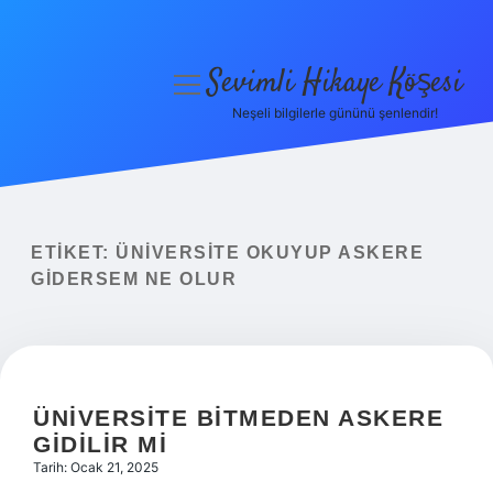
Sevimli Hikaye Köşesi
menüyü
aç
Neşeli bilgilerle gününü şenlendir!
Anasayfa
Gizlilik Politikası
Yasal Uyarı
ETIKET:
ÜNIVERSITE OKUYUP ASKERE
GIDERSEM NE OLUR
Hakkımızda
ÜNIVERSITE BITMEDEN ASKERE
GIDILIR MI
Tarih: Ocak 21, 2025