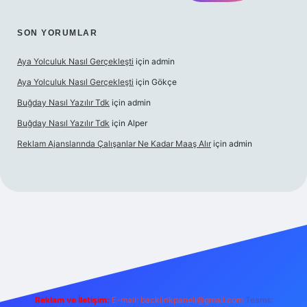
SON YORUMLAR
Aya Yolculuk Nasıl Gerçekleşti
için
admin
Aya Yolculuk Nasıl Gerçekleşti
için
Gökçe
Buğday Nasıl Yazılır Tdk
için
admin
Buğday Nasıl Yazılır Tdk
için
Alper
Reklam Ajanslarında Çalışanlar Ne Kadar Maaş Alır
için
admin
ilbet mobil giriş
Reklam ve İletişim:
E-mail: backlinkpaneli@gmail.com
Teams: