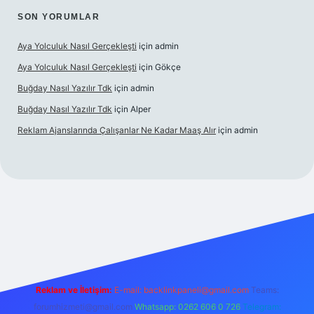
SON YORUMLAR
Aya Yolculuk Nasıl Gerçekleşti
için
admin
Aya Yolculuk Nasıl Gerçekleşti
için
Gökçe
Buğday Nasıl Yazılır Tdk
için
admin
Buğday Nasıl Yazılır Tdk
için
Alper
Reklam Ajanslarında Çalışanlar Ne Kadar Maaş Alır
için
admin
lbet mobil giriş
Reklam ve İletişim:
E-mail: backlinkpaneli@gmail.com
Teams:
forumhizmeti@gmail.com
Whatsapp: 0262 606 0 726
Telegram: