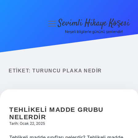
Sevimli Hikaye Köşesi
menüyü
aç
Neşeli bilgilerle gününü şenlendir!
Anasayfa
Gizlilik Politikası
Yasal Uyarı
ETIKET:
TURUNCU PLAKA NEDIR
Hakkımızda
TEHLIKELI MADDE GRUBU
NELERDIR
Tarih: Ocak 22, 2025
Tehlikeli madde sınıfları nelerdir? Tehlikeli madde