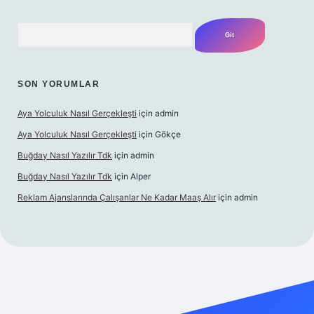
Arama
SON YORUMLAR
Aya Yolculuk Nasıl Gerçekleşti
için
admin
Aya Yolculuk Nasıl Gerçekleşti
için
Gökçe
Buğday Nasıl Yazılır Tdk
için
admin
Buğday Nasıl Yazılır Tdk
için
Alper
Reklam Ajanslarında Çalışanlar Ne Kadar Maaş Alır
için
admin
ilbet mobil giriş