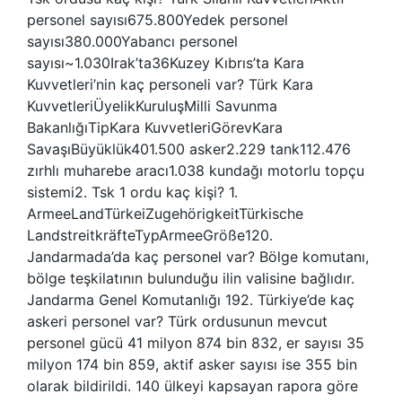
personel sayısı675.800Yedek personel
sayısı380.000Yabancı personel
sayısı~1.030Irak’ta36Kuzey Kıbrıs’ta Kara
Kuvvetleri’nin kaç personeli var? Türk Kara
KuvvetleriÜyelikKuruluşMilli Savunma
BakanlığıTipKara KuvvetleriGörevKara
SavaşıBüyüklük401.500 asker2.229 tank112.476
zırhlı muharebe aracı1.038 kundağı motorlu topçu
sistemi2. Tsk 1 ordu kaç kişi? 1.
ArmeeLandTürkeiZugehörigkeitTürkische
LandstreitkräfteTypArmeeGröße120.
Jandarmada’da kaç personel var? Bölge komutanı,
bölge teşkilatının bulunduğu ilin valisine bağlıdır.
Jandarma Genel Komutanlığı 192. Türkiye’de kaç
askeri personel var? Türk ordusunun mevcut
personel gücü 41 milyon 874 bin 832, er sayısı 35
milyon 174 bin 859, aktif asker sayısı ise 355 bin
olarak bildirildi. 140 ülkeyi kapsayan rapora göre