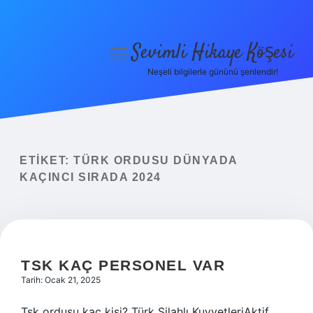
Sevimli Hikaye Köşesi
menüyü
aç
Neşeli bilgilerle gününü şenlendir!
Anasayfa
Gizlilik Politikası
Yasal Uyarı
ETIKET:
TÜRK ORDUSU DÜNYADA
KAÇINCI SIRADA 2024
Hakkımızda
TSK KAÇ PERSONEL VAR
Tarih: Ocak 21, 2025
Tsk ordusu kaç kişi? Türk Silahlı KuvvetleriAktif