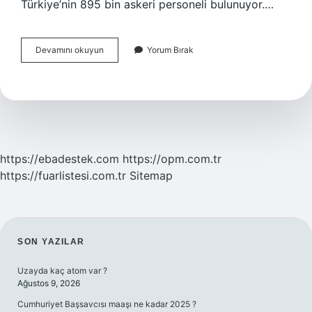
Türkiye’nin 895 bin askeri personeli bulunuyor.…
Tsk
Devamını okuyun
Yorum Bırak
Kaç
Personel
Var
https://ebadestek.com
https://opm.com.tr
https://fuarlistesi.com.tr
Sitemap
SIDEBAR
SON YAZILAR
Uzayda kaç atom var ?
Ağustos 9, 2026
Cumhuriyet Başsavcısı maaşı ne kadar 2025 ?