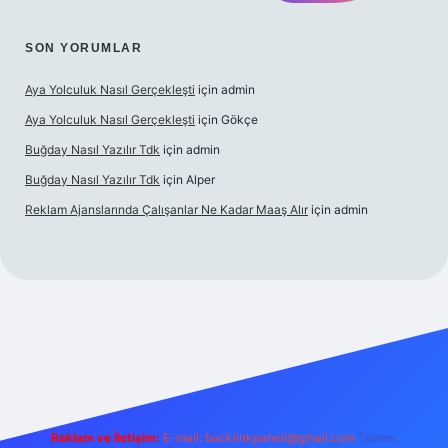
SON YORUMLAR
Aya Yolculuk Nasıl Gerçekleşti
için
admin
Aya Yolculuk Nasıl Gerçekleşti
için
Gökçe
Buğday Nasıl Yazılır Tdk
için
admin
Buğday Nasıl Yazılır Tdk
için
Alper
Reklam Ajanslarında Çalışanlar Ne Kadar Maaş Alır
için
admin
lbet mobil giriş
Reklam ve İletişim:
E-mail: backlinkpaneli@gmail.com
Teams: