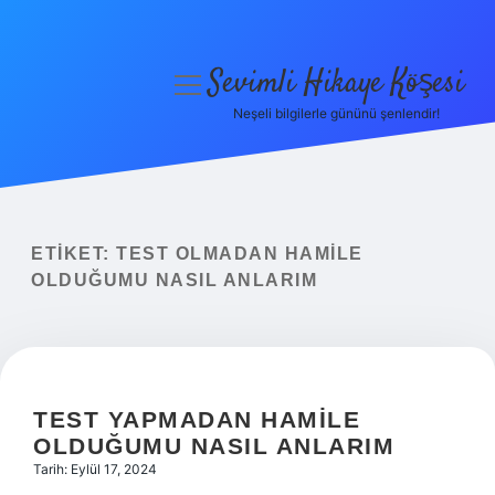
Sevimli Hikaye Köşesi
menüyü
aç
Neşeli bilgilerle gününü şenlendir!
Anasayfa
Gizlilik Politikası
Yasal Uyarı
ETIKET:
TEST OLMADAN HAMILE
OLDUĞUMU NASIL ANLARIM
Hakkımızda
TEST YAPMADAN HAMILE
OLDUĞUMU NASIL ANLARIM
Tarih: Eylül 17, 2024