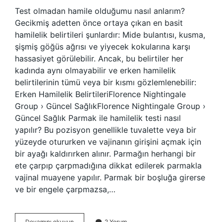
Test olmadan hamile olduğumu nasıl anlarım?
Gecikmiş adetten önce ortaya çıkan en basit
hamilelik belirtileri şunlardır: Mide bulantısı, kusma,
şişmiş göğüs ağrısı ve yiyecek kokularına karşı
hassasiyet görülebilir. Ancak, bu belirtiler her
kadında aynı olmayabilir ve erken hamilelik
belirtilerinin tümü veya bir kısmı gözlemlenebilir:
Erken Hamilelik BelirtileriFlorence Nightingale
Group › Güncel SağlıkFlorence Nightingale Group ›
Güncel Sağlık Parmak ile hamilelik testi nasıl
yapılır? Bu pozisyon genellikle tuvalette veya bir
yüzeyde otururken ve vajinanın girişini açmak için
bir ayağı kaldırırken alınır. Parmağın herhangi bir
ete çarpıp çarpmadığına dikkat edilerek parmakla
vajinal muayene yapılır. Parmak bir boşluğa girerse
ve bir engele çarpmazsa,…
Test
Devamını okuyun
2 Yorum