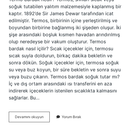
soğuk tutabilen yalıtım malzemesiyle kaplanmış bir
kaptır. 1892’de Sir James Dewar tarafından icat
edilmiştir. Termos, birbirinin içine yerleştirilmiş ve
boyundan birbirine bağlanmış iki şişeden oluşur. İki
şişe arasındaki boşluk kısmen havadan arındırılmış
olup neredeyse bir vakum oluşturur. Termos
bardak nasıl içilir? Sıcak içecekler için, termosu
sıcak suyla doldurun, birkaç dakika bekletin ve
sonra dökün. Soğuk içecekler için, termosa soğuk
su veya buz koyun, bir süre bekletin ve sonra suyu
veya buzu çıkarın. Termos bardak soğuk tutar mı?
İç ve dış ortam arasındaki ısı transferini en aza
indirerek içeceklerin istenilen sıcaklıkta kalmasını
sağlarlar. Bu…
Termos
Devamını okuyun
Yorum Bırak
Bardak
Ne