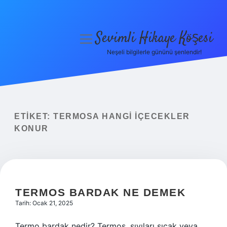
Sevimli Hikaye Köşesi
menüyü
aç
Neşeli bilgilerle gününü şenlendir!
Anasayfa
Gizlilik Politikası
Yasal Uyarı
ETIKET:
TERMOSA HANGI IÇECEKLER
KONUR
Hakkımızda
TERMOS BARDAK NE DEMEK
Tarih: Ocak 21, 2025
Termo bardak nedir? Termos, sıvıları sıcak veya