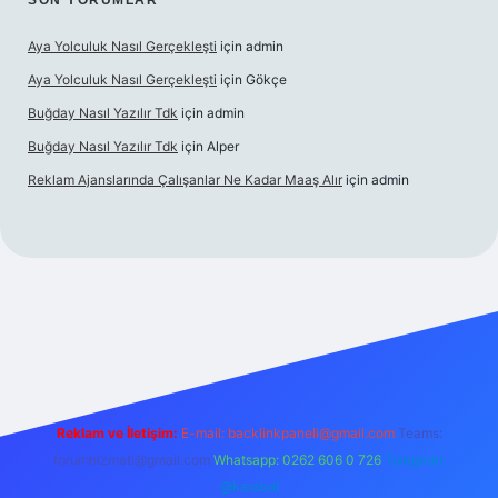
SON YORUMLAR
Aya Yolculuk Nasıl Gerçekleşti
için
admin
Aya Yolculuk Nasıl Gerçekleşti
için
Gökçe
Buğday Nasıl Yazılır Tdk
için
admin
Buğday Nasıl Yazılır Tdk
için
Alper
Reklam Ajanslarında Çalışanlar Ne Kadar Maaş Alır
için
admin
ilbet mobil giriş
Reklam ve İletişim:
E-mail: backlinkpaneli@gmail.com
Teams:
forumhizmeti@gmail.com
Whatsapp: 0262 606 0 726
Telegram:
@karabul