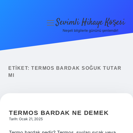
Sevimli Hikaye Köşesi
menüyü
aç
Neşeli bilgilerle gününü şenlendir!
Anasayfa
Gizlilik Politikası
Yasal Uyarı
ETIKET:
TERMOS BARDAK SOĞUK TUTAR
MI
Hakkımızda
TERMOS BARDAK NE DEMEK
Tarih: Ocak 21, 2025
Termo bardak nedir? Termos, sıvıları sıcak veya