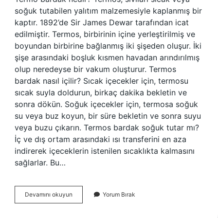
soğuk tutabilen yalıtım malzemesiyle kaplanmış bir
kaptır. 1892’de Sir James Dewar tarafından icat
edilmiştir. Termos, birbirinin içine yerleştirilmiş ve
boyundan birbirine bağlanmış iki şişeden oluşur. İki
şişe arasındaki boşluk kısmen havadan arındırılmış
olup neredeyse bir vakum oluşturur. Termos
bardak nasıl içilir? Sıcak içecekler için, termosu
sıcak suyla doldurun, birkaç dakika bekletin ve
sonra dökün. Soğuk içecekler için, termosa soğuk
su veya buz koyun, bir süre bekletin ve sonra suyu
veya buzu çıkarın. Termos bardak soğuk tutar mı?
İç ve dış ortam arasındaki ısı transferini en aza
indirerek içeceklerin istenilen sıcaklıkta kalmasını
sağlarlar. Bu…
Termos
Devamını okuyun
Yorum Bırak
Bardak
Ne