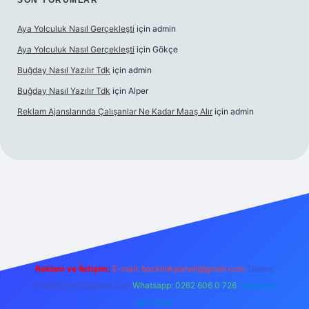
SON YORUMLAR
Aya Yolculuk Nasıl Gerçekleşti
için
admin
Aya Yolculuk Nasıl Gerçekleşti
için
Gökçe
Buğday Nasıl Yazılır Tdk
için
admin
Buğday Nasıl Yazılır Tdk
için
Alper
Reklam Ajanslarında Çalışanlar Ne Kadar Maaş Alır
için
admin
ilbet mobil giriş
Reklam ve İletişim:
E-mail: backlinkpaneli@gmail.com
Teams:
forumhizmeti@gmail.com
Whatsapp: 0262 606 0 726
Telegram:
@karabul