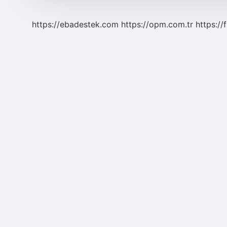
Ilk
Şogunu
Olarak
https://ebadestek.com
https://opm.com.tr
https://
Hizmet
Eden
Ünlü
Devlet
Adamı
Kimdir