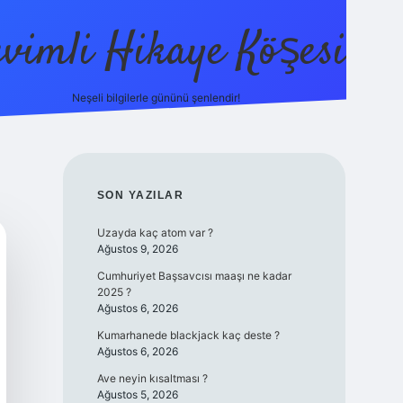
evimli Hikaye Köşesi
Neşeli bilgilerle gününü şenlendir!
ilbet mobi
SIDEBAR
SON YAZILAR
Uzayda kaç atom var ?
Ağustos 9, 2026
Cumhuriyet Başsavcısı maaşı ne kadar
2025 ?
Ağustos 6, 2026
Kumarhanede blackjack kaç deste ?
Ağustos 6, 2026
Ave neyin kısaltması ?
Ağustos 5, 2026