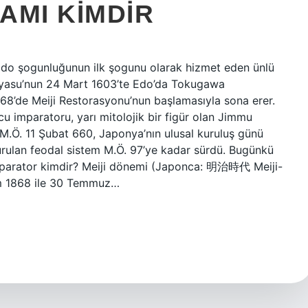
AMI KIMDIR
Edo şogunluğunun ilk şogunu olarak hizmet eden ünlü
yasu’nun 24 Mart 1603’te Edo’da Tokugawa
68’de Meiji Restorasyonu’nun başlamasıyla sona erer.
u imparatoru, yarı mitolojik bir figür olan Jimmu
 M.Ö. 11 Şubat 660, Japonya’nın ulusal kuruluş günü
urulan feodal sistem M.Ö. 97’ye kadar sürdü. Bugünkü
mparator kimdir? Meiji dönemi (Japonca: 明治時代 Meiji-
kim 1868 ile 30 Temmuz…