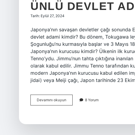
ÜNLÜ DEVLET AD
Tarih: Eylül 27, 2024
Japonya’nın savaşan devletler çağı sonunda 
devlet adami kimdir? Bu dönem, Tokugawa Ie
Şogunluğu’nu kurmasıyla başlar ve 3 Mayıs 18
Japonya’nın kurucusu kimdir? Ülkenin ilk kuruc
Tenno’ydu. Jimmu’nun tahta çıktığına inanılan
olarak kabul edilir. Jimmu Tenno tarafından k
modern Japonya’nın kurucusu kabul edilen i
jidai) veya Meiji çağı, Japon tarihinde 23 E
Japonyanın
Devamını okuyun
8 Yorum
Savaşan
Devletler
Çağı
Sonunda
Edo
Çoğunluğunun