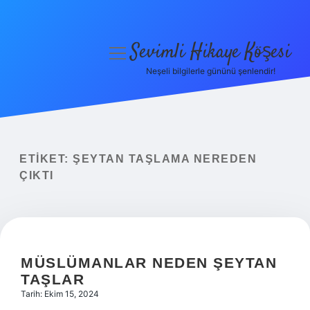
Sevimli Hikaye Köşesi
menüyü
aç
Neşeli bilgilerle gününü şenlendir!
Anasayfa
Gizlilik Politikası
Yasal Uyarı
ETIKET:
ŞEYTAN TAŞLAMA NEREDEN
ÇIKTI
Hakkımızda
MÜSLÜMANLAR NEDEN ŞEYTAN
TAŞLAR
Tarih: Ekim 15, 2024