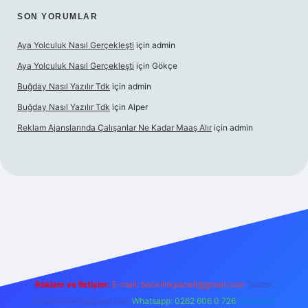
SON YORUMLAR
Aya Yolculuk Nasıl Gerçekleşti
için
admin
Aya Yolculuk Nasıl Gerçekleşti
için
Gökçe
Buğday Nasıl Yazılır Tdk
için
admin
Buğday Nasıl Yazılır Tdk
için
Alper
Reklam Ajanslarında Çalışanlar Ne Kadar Maaş Alır
için
admin
ilbet mobil giriş
Reklam ve İletişim:
E-mail: backlinkpaneli@gmail.com
Teams:
forumhizmeti@gmail.com
Whatsapp: 0262 606 0 726
Telegram: