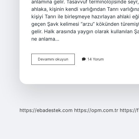
anlamına gelir. Tasavvuf terminolojisinde seyr, 
ahlaka, kişinin kendi varlığından Tanrı varlığın
kişiyi Tanrı ile birleşmeye hazırlayan ahlaki e
geçen Şavk kelimesi “arzu” kökünden türemişt
gelir. Halk arasında yaygın olarak kullanılan
ne anlama…
Sevir
Devamını okuyun
14 Yorum
Ne
Anlama
Gelir
https://ebadestek.com
https://opm.com.tr
https://