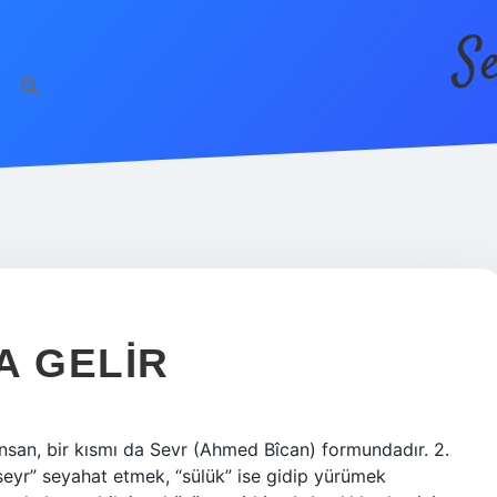
S
A GELIR
 insan, bir kısmı da Sevr (Ahmed Bîcan) formundadır. 2.
seyr” seyahat etmek, “sülük” ise gidip yürümek