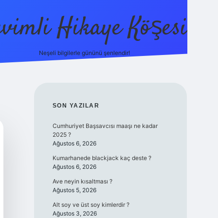
evimli Hikaye Köşesi
Neşeli bilgilerle gününü şenlendir!
ilbet mobil
SIDEBAR
SON YAZILAR
Cumhuriyet Başsavcısı maaşı ne kadar
2025 ?
Ağustos 6, 2026
Kumarhanede blackjack kaç deste ?
Ağustos 6, 2026
Ave neyin kısaltması ?
Ağustos 5, 2026
Alt soy ve üst soy kimlerdir ?
Ağustos 3, 2026