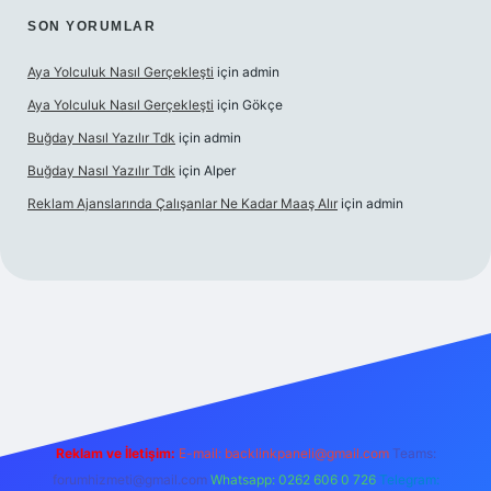
SON YORUMLAR
Aya Yolculuk Nasıl Gerçekleşti
için
admin
Aya Yolculuk Nasıl Gerçekleşti
için
Gökçe
Buğday Nasıl Yazılır Tdk
için
admin
Buğday Nasıl Yazılır Tdk
için
Alper
Reklam Ajanslarında Çalışanlar Ne Kadar Maaş Alır
için
admin
lbet mobil giriş
Reklam ve İletişim:
E-mail: backlinkpaneli@gmail.com
Teams:
forumhizmeti@gmail.com
Whatsapp: 0262 606 0 726
Telegram: