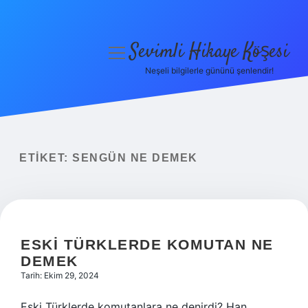
Sevimli Hikaye Köşesi
menüyü
aç
Neşeli bilgilerle gününü şenlendir!
Anasayfa
Gizlilik Politikası
Yasal Uyarı
ETIKET:
SENGÜN NE DEMEK
Hakkımızda
ESKI TÜRKLERDE KOMUTAN NE
DEMEK
Tarih: Ekim 29, 2024
Eski Türklerde komutanlara ne denirdi? Han,