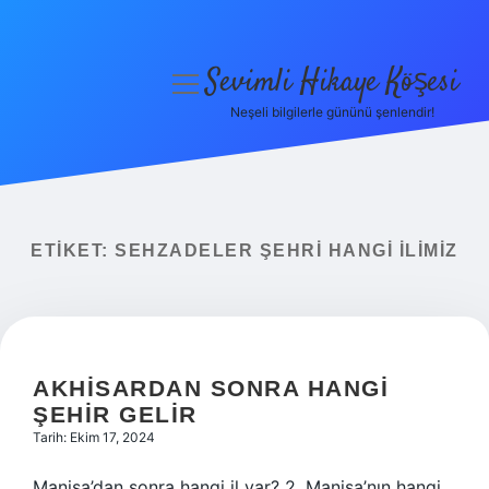
Sevimli Hikaye Köşesi
menüyü
aç
Neşeli bilgilerle gününü şenlendir!
Anasayfa
Gizlilik Politikası
Yasal Uyarı
ETIKET:
SEHZADELER ŞEHRI HANGI ILIMIZ
Hakkımızda
AKHISARDAN SONRA HANGI
ŞEHIR GELIR
Tarih: Ekim 17, 2024
Manisa’dan sonra hangi il var? 2. Manisa’nın hangi