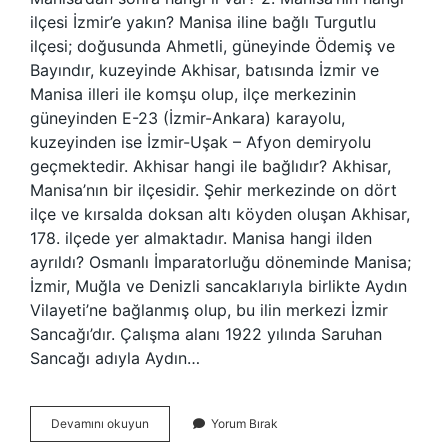
ilçesi İzmir’e yakın? Manisa iline bağlı Turgutlu
ilçesi; doğusunda Ahmetli, güneyinde Ödemiş ve
Bayındır, kuzeyinde Akhisar, batısında İzmir ve
Manisa illeri ile komşu olup, ilçe merkezinin
güneyinden E-23 (İzmir-Ankara) karayolu,
kuzeyinden ise İzmir-Uşak – Afyon demiryolu
geçmektedir. Akhisar hangi ile bağlıdır? Akhisar,
Manisa’nın bir ilçesidir. Şehir merkezinde on dört
ilçe ve kırsalda doksan altı köyden oluşan Akhisar,
178. ilçede yer almaktadır. Manisa hangi ilden
ayrıldı? Osmanlı İmparatorluğu döneminde Manisa;
İzmir, Muğla ve Denizli sancaklarıyla birlikte Aydın
Vilayeti’ne bağlanmış olup, bu ilin merkezi İzmir
Sancağı’dır. Çalışma alanı 1922 yılında Saruhan
Sancağı adıyla Aydın…
Akhisardan
Devamını okuyun
Yorum Bırak
Sonra