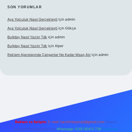
SON YORUMLAR
Aya Yolculuk Nasıl Gerçekleşti
için
admin
Aya Yolculuk Nasıl Gerçekleşti
için
Gökçe
Buğday Nasıl Yazılır Tdk
için
admin
Buğday Nasıl Yazılır Tdk
için
Alper
Reklam Ajanslarında Çalışanlar Ne Kadar Maaş Alır
için
admin
lbet mobil giriş
Reklam ve İletişim:
E-mail: backlinkpaneli@gmail.com
Teams:
forumhizmeti@gmail.com
Whatsapp: 0262 606 0 726
Telegram: