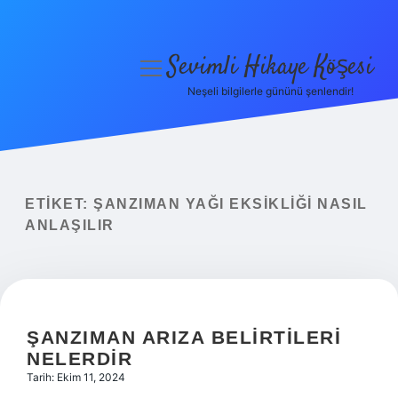
Sevimli Hikaye Köşesi
menüyü
aç
Neşeli bilgilerle gününü şenlendir!
Anasayfa
Gizlilik Politikası
Yasal Uyarı
ETIKET:
ŞANZIMAN YAĞI EKSIKLIĞI NASIL
ANLAŞILIR
Hakkımızda
ŞANZIMAN ARIZA BELIRTILERI
NELERDIR
Tarih: Ekim 11, 2024