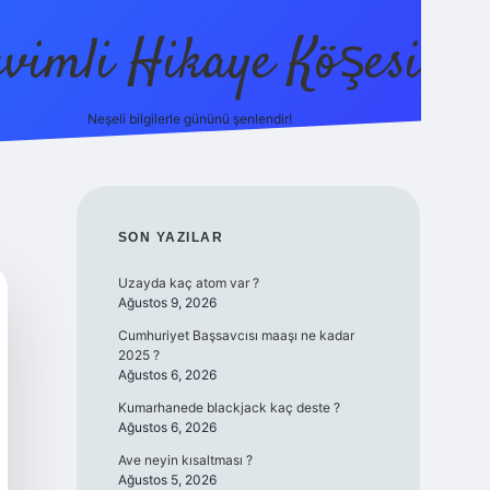
evimli Hikaye Köşesi
Neşeli bilgilerle gününü şenlendir!
ilbet mobil
SIDEBAR
SON YAZILAR
Uzayda kaç atom var ?
Ağustos 9, 2026
Cumhuriyet Başsavcısı maaşı ne kadar
2025 ?
Ağustos 6, 2026
Kumarhanede blackjack kaç deste ?
Ağustos 6, 2026
Ave neyin kısaltması ?
Ağustos 5, 2026