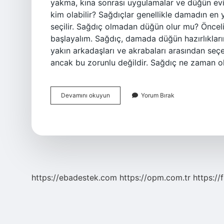
yakma, kına sonrası uygulamalar ve düğün evin
kim olabilir? Sağdıçlar genellikle damadın en 
seçilir. Sağdıç olmadan düğün olur mu? Öncel
başlayalım. Sağdıç, damada düğün hazırlıkların
yakın arkadaşları ve akrabaları arasından seçer
ancak bu zorunlu değildir. Sağdıç ne zaman olu
Bekar
Devamını okuyun
Yorum Bırak
Sağdıç
Olur
Mu
https://ebadestek.com
https://opm.com.tr
https://