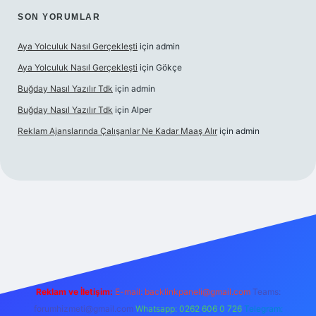
SON YORUMLAR
Aya Yolculuk Nasıl Gerçekleşti
için
admin
Aya Yolculuk Nasıl Gerçekleşti
için
Gökçe
Buğday Nasıl Yazılır Tdk
için
admin
Buğday Nasıl Yazılır Tdk
için
Alper
Reklam Ajanslarında Çalışanlar Ne Kadar Maaş Alır
için
admin
ilbet mobil giriş
Reklam ve İletişim:
E-mail: backlinkpaneli@gmail.com
Teams:
forumhizmeti@gmail.com
Whatsapp: 0262 606 0 726
Telegram: