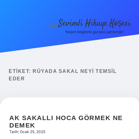
Sevimli Hikaye Köşesi
menüyü
aç
Neşeli bilgilerle gününü şenlendir!
Anasayfa
Gizlilik Politikası
Yasal Uyarı
ETIKET:
RÜYADA SAKAL NEYI TEMSIL
EDER
Hakkımızda
AK SAKALLI HOCA GÖRMEK NE
DEMEK
Tarih: Ocak 25, 2025