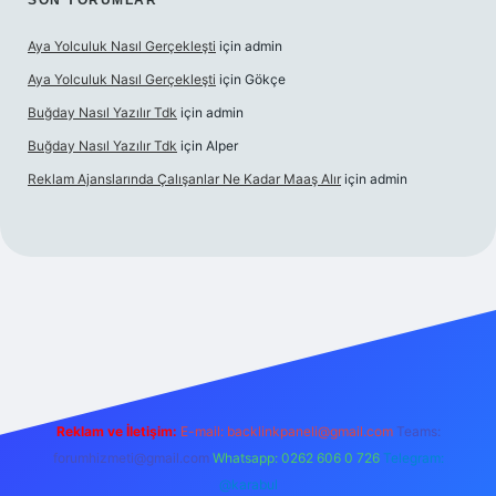
SON YORUMLAR
Aya Yolculuk Nasıl Gerçekleşti
için
admin
Aya Yolculuk Nasıl Gerçekleşti
için
Gökçe
Buğday Nasıl Yazılır Tdk
için
admin
Buğday Nasıl Yazılır Tdk
için
Alper
Reklam Ajanslarında Çalışanlar Ne Kadar Maaş Alır
için
admin
bet mobil giriş
Reklam ve İletişim:
E-mail: backlinkpaneli@gmail.com
Teams:
forumhizmeti@gmail.com
Whatsapp: 0262 606 0 726
Telegram:
@karabul