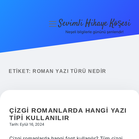
Sevimli Hikaye Köşesi
menüyü
aç
Neşeli bilgilerle gününü şenlendir!
Anasayfa
Gizlilik Politikası
Yasal Uyarı
ETIKET:
ROMAN YAZI TÜRÜ NEDIR
Hakkımızda
ÇIZGI ROMANLARDA HANGI YAZI
TIPI KULLANILIR
Tarih: Eylül 16, 2024
Çizgi romanlarda hangi font kullanılır? Tüm çizgi