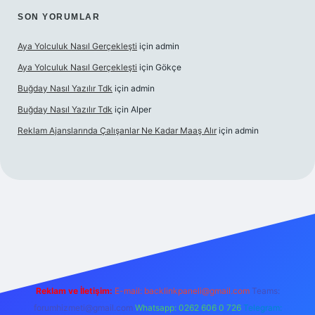
SON YORUMLAR
Aya Yolculuk Nasıl Gerçekleşti
için
admin
Aya Yolculuk Nasıl Gerçekleşti
için
Gökçe
Buğday Nasıl Yazılır Tdk
için
admin
Buğday Nasıl Yazılır Tdk
için
Alper
Reklam Ajanslarında Çalışanlar Ne Kadar Maaş Alır
için
admin
ilbet mobil giriş
Reklam ve İletişim:
E-mail: backlinkpaneli@gmail.com
Teams:
forumhizmeti@gmail.com
Whatsapp: 0262 606 0 726
Telegram: