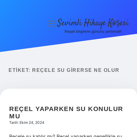
Sevimli Hikaye Köşesi
menüyü
aç
Neşeli bilgilerle gününü şenlendir!
Anasayfa
Gizlilik Politikası
Yasal Uyarı
ETIKET:
REÇELE SU GIRERSE NE OLUR
Hakkımızda
REÇEL YAPARKEN SU KONULUR
MU
Tarih: Ekim 24, 2024
Reçele su katılır mı? Reçel yaparken genellikle su