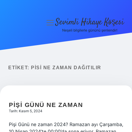
Sevimli Hikaye Köşesi
menüyü
aç
Neşeli bilgilerle gününü şenlendir!
Anasayfa
Gizlilik Politikası
Yasal Uyarı
ETIKET:
PISI NE ZAMAN DAĞITILIR
Hakkımızda
PIŞI GÜNÜ NE ZAMAN
Tarih: Kasım 5, 2024
Pişi Günü ne zaman 2024? Ramazan ayı Çarşamba,
10 Nisan 2024’te 00:00’da sona eriyor. Ramazan