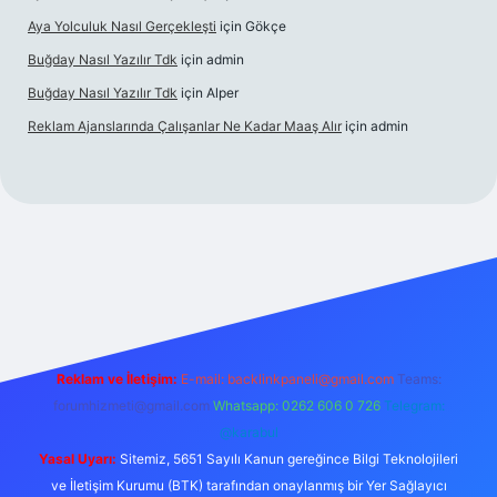
Aya Yolculuk Nasıl Gerçekleşti
için
Gökçe
Buğday Nasıl Yazılır Tdk
için
admin
Buğday Nasıl Yazılır Tdk
için
Alper
Reklam Ajanslarında Çalışanlar Ne Kadar Maaş Alır
için
admin
lbet mobil giriş
Reklam ve İletişim:
E-mail: backlinkpaneli@gmail.com
Teams:
forumhizmeti@gmail.com
Whatsapp: 0262 606 0 726
Telegram:
@karabul
Yasal Uyarı:
Sitemiz, 5651 Sayılı Kanun gereğince Bilgi Teknolojileri
ve İletişim Kurumu (BTK) tarafından onaylanmış bir Yer Sağlayıcı