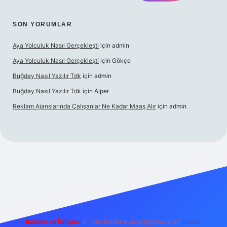
SON YORUMLAR
Aya Yolculuk Nasıl Gerçekleşti
için
admin
Aya Yolculuk Nasıl Gerçekleşti
için
Gökçe
Buğday Nasıl Yazılır Tdk
için
admin
Buğday Nasıl Yazılır Tdk
için
Alper
Reklam Ajanslarında Çalışanlar Ne Kadar Maaş Alır
için
admin
ilbet mobil giriş
Reklam ve İletişim:
E-mail: backlinkpaneli@gmail.com
Teams: