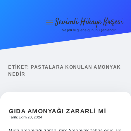
Sevimli Hikaye Köşesi
menüyü
aç
Neşeli bilgilerle gününü şenlendir!
Anasayfa
Gizlilik Politikası
Yasal Uyarı
ETIKET:
PASTALARA KONULAN AMONYAK
NEDIR
Hakkımızda
GIDA AMONYAĞI ZARARLI MI
Tarih: Ekim 20, 2024
Gıda amonyağı zararlı mı? Amonyak tahriş edici ve