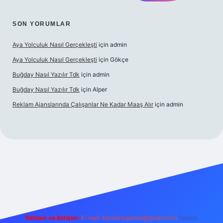
SON YORUMLAR
Aya Yolculuk Nasıl Gerçekleşti
için
admin
Aya Yolculuk Nasıl Gerçekleşti
için
Gökçe
Buğday Nasıl Yazılır Tdk
için
admin
Buğday Nasıl Yazılır Tdk
için
Alper
Reklam Ajanslarında Çalışanlar Ne Kadar Maaş Alır
için
admin
ilbet mobil giriş
Reklam ve İletişim:
E-mail: backlinkpaneli@gmail.com
Teams: