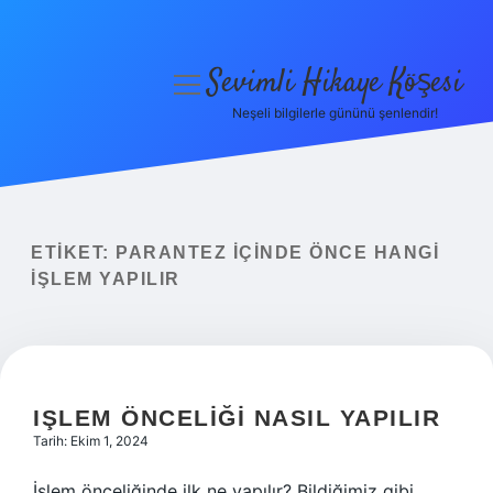
Sevimli Hikaye Köşesi
menüyü
aç
Neşeli bilgilerle gününü şenlendir!
Anasayfa
Gizlilik Politikası
Yasal Uyarı
ETIKET:
PARANTEZ IÇINDE ÖNCE HANGI
IŞLEM YAPILIR
Hakkımızda
IŞLEM ÖNCELIĞI NASIL YAPILIR
Tarih: Ekim 1, 2024
İşlem önceliğinde ilk ne yapılır? Bildiğimiz gibi,