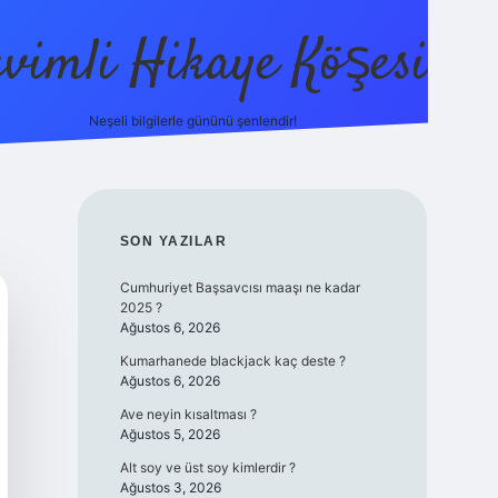
evimli Hikaye Köşesi
Neşeli bilgilerle gününü şenlendir!
ilbet mobi
SIDEBAR
SON YAZILAR
Cumhuriyet Başsavcısı maaşı ne kadar
2025 ?
Ağustos 6, 2026
Kumarhanede blackjack kaç deste ?
Ağustos 6, 2026
Ave neyin kısaltması ?
Ağustos 5, 2026
Alt soy ve üst soy kimlerdir ?
Ağustos 3, 2026