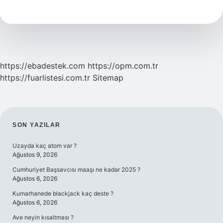
Isim
Ve
Ünvan
Nasıl
Yazılır
https://ebadestek.com
https://opm.com.tr
https://fuarlistesi.com.tr
Sitemap
SIDEBAR
SON YAZILAR
Uzayda kaç atom var ?
Ağustos 9, 2026
Cumhuriyet Başsavcısı maaşı ne kadar 2025 ?
Ağustos 6, 2026
Kumarhanede blackjack kaç deste ?
Ağustos 6, 2026
Ave neyin kısaltması ?