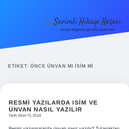
Sevimli Hikaye Köşesi
menüyü
aç
Neşeli bilgilerle gününü şenlendir!
Anasayfa
Gizlilik Politikası
Yasal Uyarı
ETIKET:
ÖNCE ÜNVAN MI ISIM MI
Hakkımızda
RESMI YAZILARDA ISIM VE
ÜNVAN NASIL YAZILIR
Tarih: Ekim 12, 2024
Resmi yazışmalarda ünvan nasıl yazılır? Tutanakları