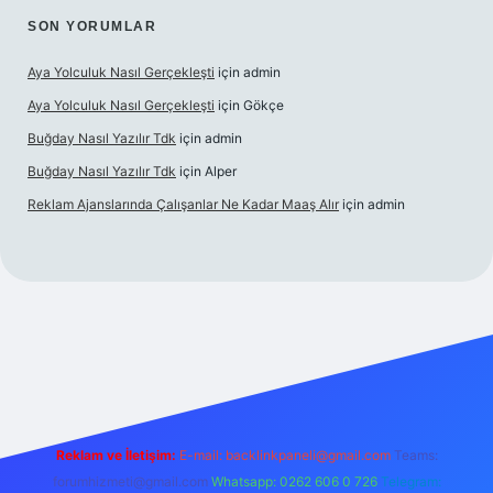
SON YORUMLAR
Aya Yolculuk Nasıl Gerçekleşti
için
admin
Aya Yolculuk Nasıl Gerçekleşti
için
Gökçe
Buğday Nasıl Yazılır Tdk
için
admin
Buğday Nasıl Yazılır Tdk
için
Alper
Reklam Ajanslarında Çalışanlar Ne Kadar Maaş Alır
için
admin
lbet mobil giriş
Reklam ve İletişim:
E-mail: backlinkpaneli@gmail.com
Teams:
forumhizmeti@gmail.com
Whatsapp: 0262 606 0 726
Telegram: