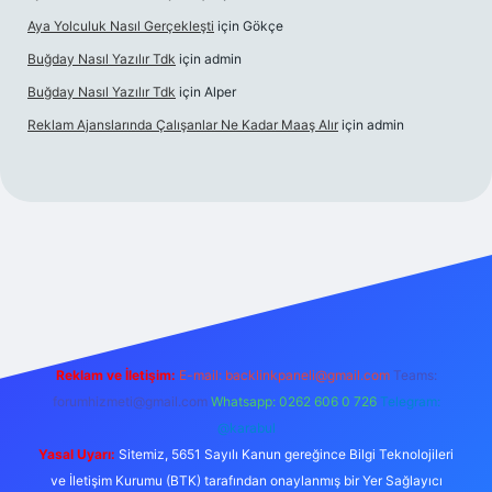
Aya Yolculuk Nasıl Gerçekleşti
için
Gökçe
Buğday Nasıl Yazılır Tdk
için
admin
Buğday Nasıl Yazılır Tdk
için
Alper
Reklam Ajanslarında Çalışanlar Ne Kadar Maaş Alır
için
admin
ilbet mobil giriş
Reklam ve İletişim:
E-mail: backlinkpaneli@gmail.com
Teams:
forumhizmeti@gmail.com
Whatsapp: 0262 606 0 726
Telegram:
@karabul
Yasal Uyarı:
Sitemiz, 5651 Sayılı Kanun gereğince Bilgi Teknolojileri
ve İletişim Kurumu (BTK) tarafından onaylanmış bir Yer Sağlayıcı