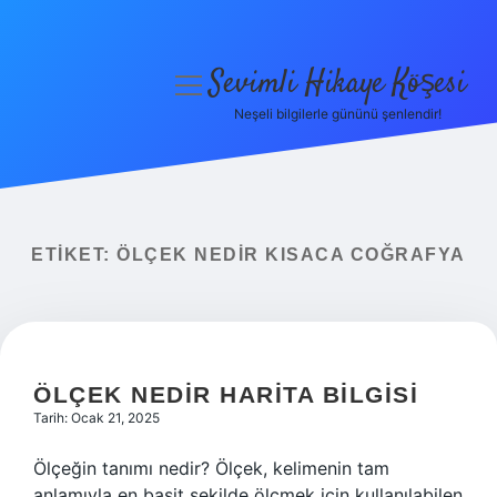
Sevimli Hikaye Köşesi
menüyü
aç
Neşeli bilgilerle gününü şenlendir!
Anasayfa
Gizlilik Politikası
Yasal Uyarı
ETIKET:
ÖLÇEK NEDIR KISACA COĞRAFYA
Hakkımızda
ÖLÇEK NEDIR HARITA BILGISI
Tarih: Ocak 21, 2025
Ölçeğin tanımı nedir? Ölçek, kelimenin tam
anlamıyla en basit şekilde ölçmek için kullanılabilen