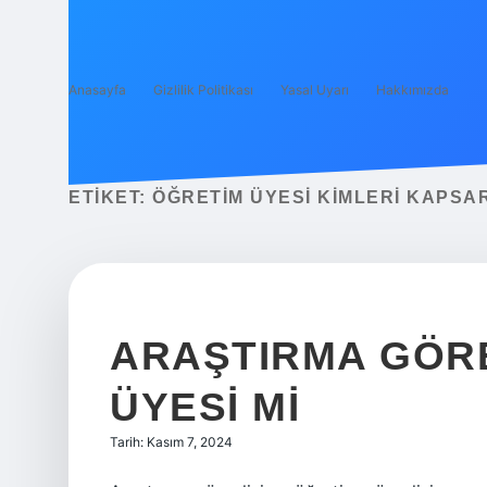
Anasayfa
Gizlilik Politikası
Yasal Uyarı
Hakkımızda
ETIKET:
ÖĞRETIM ÜYESI KIMLERI KAPSA
ARAŞTIRMA GÖRE
ÜYESI MI
Tarih: Kasım 7, 2024