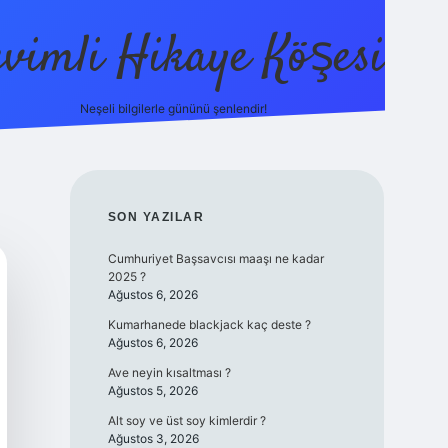
evimli Hikaye Köşesi
Neşeli bilgilerle gününü şenlendir!
ilbet mobi
SIDEBAR
SON YAZILAR
Cumhuriyet Başsavcısı maaşı ne kadar
2025 ?
Ağustos 6, 2026
Kumarhanede blackjack kaç deste ?
Ağustos 6, 2026
Ave neyin kısaltması ?
Ağustos 5, 2026
Alt soy ve üst soy kimlerdir ?
Ağustos 3, 2026