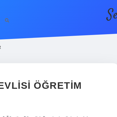
S
R
VLISI ÖĞRETIM