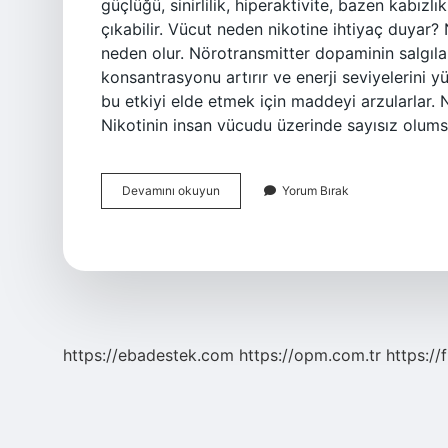
güçlüğü, sinirlilik, hiperaktivite, bazen kabız
çıkabilir. Vücut neden nikotine ihtiyaç duyar? 
neden olur. Nörotransmitter dopaminin salgıla
konsantrasyonu artırır ve enerji seviyelerini yük
bu etkiyi elde etmek için maddeyi arzularlar. 
Nikotinin insan vücudu üzerinde sayısız olumsu
Vücudun
Devamını okuyun
Yorum Bırak
Nikotin
Ihtiyacı
Var
Mı
https://ebadestek.com
https://opm.com.tr
https://