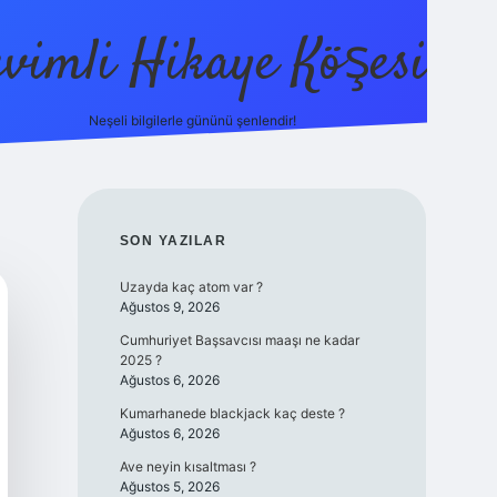
evimli Hikaye Köşesi
Neşeli bilgilerle gününü şenlendir!
ilbet mobi
SIDEBAR
SON YAZILAR
Uzayda kaç atom var ?
Ağustos 9, 2026
Cumhuriyet Başsavcısı maaşı ne kadar
2025 ?
Ağustos 6, 2026
Kumarhanede blackjack kaç deste ?
Ağustos 6, 2026
Ave neyin kısaltması ?
Ağustos 5, 2026