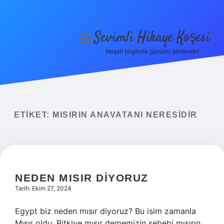
Sevimli Hikaye Köşesi
menüyü
aç
Neşeli bilgilerle gününü şenlendir!
Anasayfa
Gizlilik Politikası
Yasal Uyarı
ETIKET:
MISIRIN ANAVATANI NERESIDIR
Hakkımızda
NEDEN MISIR DIYORUZ
Tarih: Ekim 27, 2024
Egypt biz neden mısır diyoruz? Bu isim zamanla
Mısır oldu. Bitkiye mısır dememizin sebebi mısırın