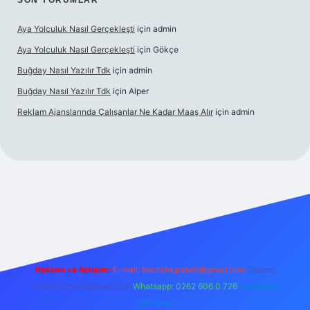
SON YORUMLAR
Aya Yolculuk Nasıl Gerçekleşti
için
admin
Aya Yolculuk Nasıl Gerçekleşti
için
Gökçe
Buğday Nasıl Yazılır Tdk
için
admin
Buğday Nasıl Yazılır Tdk
için
Alper
Reklam Ajanslarında Çalışanlar Ne Kadar Maaş Alır
için
admin
ilbet mobil giriş
Reklam ve İletişim:
E-mail: backlinkpaneli@gmail.com
Teams:
forumhizmeti@gmail.com
Whatsapp: 0262 606 0 726
Telegram:
@karabul