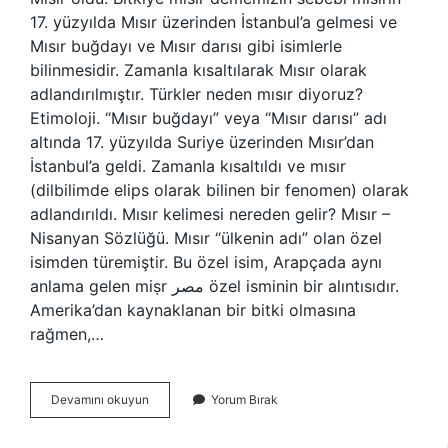
17. yüzyılda Mısır üzerinden İstanbul’a gelmesi ve
Mısır buğdayı ve Mısır darısı gibi isimlerle
bilinmesidir. Zamanla kısaltılarak Mısır olarak
adlandırılmıştır. Türkler neden mısır diyoruz?
Etimoloji. “Mısır buğdayı” veya “Mısır darısı” adı
altında 17. yüzyılda Suriye üzerinden Mısır’dan
İstanbul’a geldi. Zamanla kısaltıldı ve mısır
(dilbilimde elips olarak bilinen bir fenomen) olarak
adlandırıldı. Mısır kelimesi nereden gelir? Mısır –
Nisanyan Sözlüğü. Mısır “ülkenin adı” olan özel
isimden türemiştir. Bu özel isim, Arapçada aynı
anlama gelen miṣr مصر özel isminin bir alıntısıdır.
Amerika’dan kaynaklanan bir bitki olmasına
rağmen,…
Neden
Devamını okuyun
Yorum Bırak
Mısır
Diyoruz