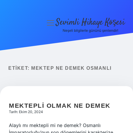
Sevimli Hikaye Köşesi
menüyü
aç
Neşeli bilgilerle gününü şenlendir!
Anasayfa
Gizlilik Politikası
Yasal Uyarı
ETIKET:
MEKTEP NE DEMEK OSMANLI
Hakkımızda
MEKTEPLI OLMAK NE DEMEK
Tarih: Ekim 20, 2024
Alaylı mı mektepli mi ne demek? Osmanlı
İmparatorluğu’nun son dönemlerini karakterize