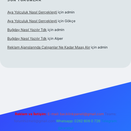
SON YORUMLAR
Aya Yolculuk Nasıl Gerçekleşti
için
admin
Aya Yolculuk Nasıl Gerçekleşti
için
Gökçe
Buğday Nasıl Yazılır Tdk
için
admin
Buğday Nasıl Yazılır Tdk
için
Alper
Reklam Ajanslarında Çalışanlar Ne Kadar Maaş Alır
için
admin
ilbet mobil giriş
Reklam ve İletişim:
E-mail: backlinkpaneli@gmail.com
Teams:
forumhizmeti@gmail.com
Whatsapp: 0262 606 0 726
Telegram:
@karabul