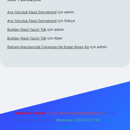
SON YORUMLAR
Aya Yolculuk Nasıl Gerçekleşti
için
admin
Aya Yolculuk Nasıl Gerçekleşti
için
Gökçe
Buğday Nasıl Yazılır Tdk
için
admin
Buğday Nasıl Yazılır Tdk
için
Alper
Reklam Ajanslarında Çalışanlar Ne Kadar Maaş Alır
için
admin
lbet mobil giriş
Reklam ve İletişim:
E-mail: backlinkpaneli@gmail.com
Teams:
forumhizmeti@gmail.com
Whatsapp: 0262 606 0 726
Telegram:
@karabul