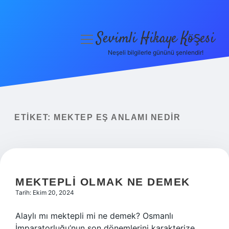
Sevimli Hikaye Köşesi
menüyü
aç
Neşeli bilgilerle gününü şenlendir!
Anasayfa
Gizlilik Politikası
Yasal Uyarı
ETIKET:
MEKTEP EŞ ANLAMI NEDIR
Hakkımızda
MEKTEPLI OLMAK NE DEMEK
Tarih: Ekim 20, 2024
Alaylı mı mektepli mi ne demek? Osmanlı
İmparatorluğu’nun son dönemlerini karakterize