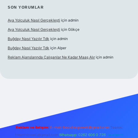
SON YORUMLAR
Aya Yolculuk Nasıl Gerçekleşti
için
admin
Aya Yolculuk Nasıl Gerçekleşti
için
Gökçe
Buğday Nasıl Yazılır Tdk
için
admin
Buğday Nasıl Yazılır Tdk
için
Alper
Reklam Ajanslarında Çalışanlar Ne Kadar Maaş Alır
için
admin
lbet mobil giriş
Reklam ve İletişim:
E-mail: backlinkpaneli@gmail.com
Teams:
forumhizmeti@gmail.com
Whatsapp: 0262 606 0 726
Telegram: