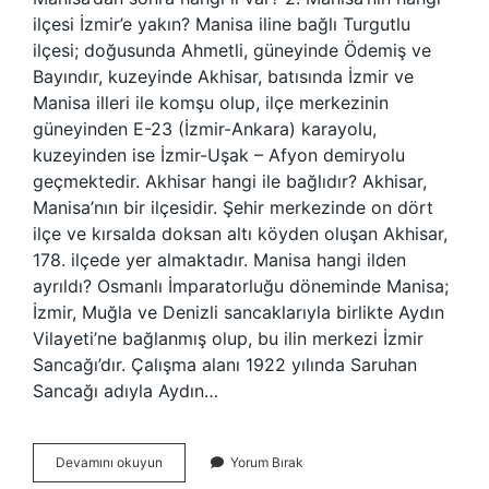
ilçesi İzmir’e yakın? Manisa iline bağlı Turgutlu
ilçesi; doğusunda Ahmetli, güneyinde Ödemiş ve
Bayındır, kuzeyinde Akhisar, batısında İzmir ve
Manisa illeri ile komşu olup, ilçe merkezinin
güneyinden E-23 (İzmir-Ankara) karayolu,
kuzeyinden ise İzmir-Uşak – Afyon demiryolu
geçmektedir. Akhisar hangi ile bağlıdır? Akhisar,
Manisa’nın bir ilçesidir. Şehir merkezinde on dört
ilçe ve kırsalda doksan altı köyden oluşan Akhisar,
178. ilçede yer almaktadır. Manisa hangi ilden
ayrıldı? Osmanlı İmparatorluğu döneminde Manisa;
İzmir, Muğla ve Denizli sancaklarıyla birlikte Aydın
Vilayeti’ne bağlanmış olup, bu ilin merkezi İzmir
Sancağı’dır. Çalışma alanı 1922 yılında Saruhan
Sancağı adıyla Aydın…
Akhisardan
Devamını okuyun
Yorum Bırak
Sonra