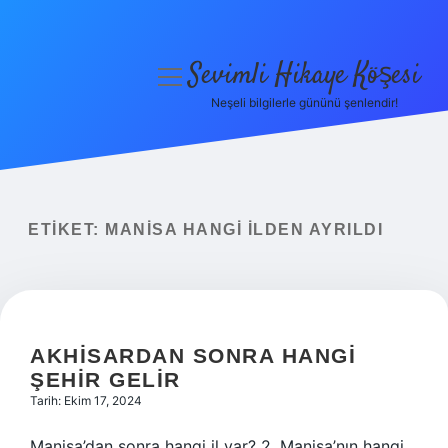
Sevimli Hikaye Köşesi
menüyü
aç
Neşeli bilgilerle gününü şenlendir!
Anasayfa
Gizlilik Politikası
Yasal Uyarı
ETIKET:
MANISA HANGI ILDEN AYRILDI
Hakkımızda
AKHISARDAN SONRA HANGI
ŞEHIR GELIR
Tarih: Ekim 17, 2024
Manisa’dan sonra hangi il var? 2. Manisa’nın hangi