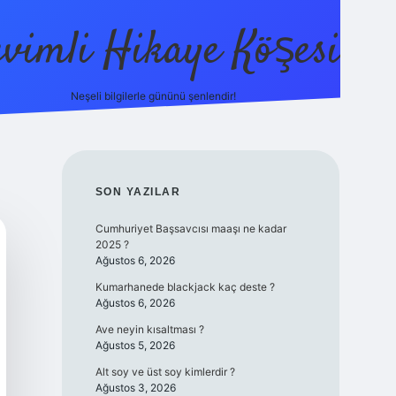
evimli Hikaye Köşesi
Neşeli bilgilerle gününü şenlendir!
ilbet mobil
SIDEBAR
SON YAZILAR
Cumhuriyet Başsavcısı maaşı ne kadar
2025 ?
Ağustos 6, 2026
Kumarhanede blackjack kaç deste ?
Ağustos 6, 2026
Ave neyin kısaltması ?
Ağustos 5, 2026
Alt soy ve üst soy kimlerdir ?
Ağustos 3, 2026