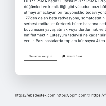
Lu 177 PSMA nedir? Lutesyum-177 PSMA (Prosta
düğümleri ve kemik iliği gibi vücudun bazı böl
etmeyi amaçlayan bir radyonüklid tedavi yönt
177’den gelen beta radyasyonu, somatostatin 
serbest radikaller üreterek hücre hasarına ne
büyümesini yavaşlatmak veya durdurmak ve t
hafifletmektir. Lutesyum tedavisi ne kadar sü
verilir. Bazı hastalarda toplam kür sayısı 4’te
Lutesyum
Devamını okuyun
Yorum Bırak
177
Psma
Tedavisi
Hangi
Kanserde
Uygulanır
https://ebadestek.com
https://opm.com.tr
https://