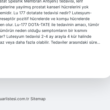
t Spesifik Membran Antijeni) tedavisi, lenf
gelerine yayılmış prostat kanseri hücrelerini yok
emidir. Lu 177 dotatate tedavisi nedir? Lutesyum-
reseptör pozitif hücrelerde ve komşu hücrelerde
den olur. Lu-177 DOTA-TATE ile tedavinin amacı, tümör
ümörün neden olduğu semptomların bir kısmını
rer? Lutesyum tedavisi 2-4 ay arayla 4 kür halinde
n az veya daha fazla olabilir. Tedaviler arasındaki süre…
fuarlistesi.com.tr
Sitemap