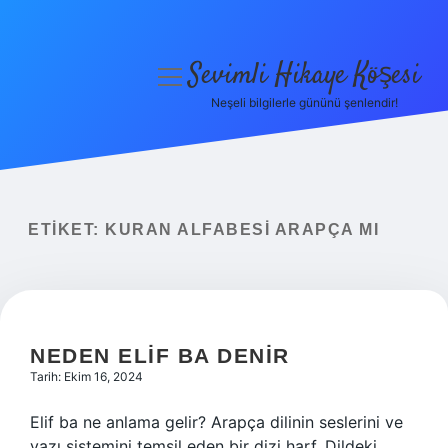
Sevimli Hikaye Köşesi
menüyü
aç
Neşeli bilgilerle gününü şenlendir!
Anasayfa
Gizlilik Politikası
Yasal Uyarı
ETIKET:
KURAN ALFABESI ARAPÇA MI
Hakkımızda
NEDEN ELIF BA DENIR
Tarih: Ekim 16, 2024
Elif ba ne anlama gelir? Arapça dilinin seslerini ve
yazı sistemini temsil eden bir dizi harf. Dildeki