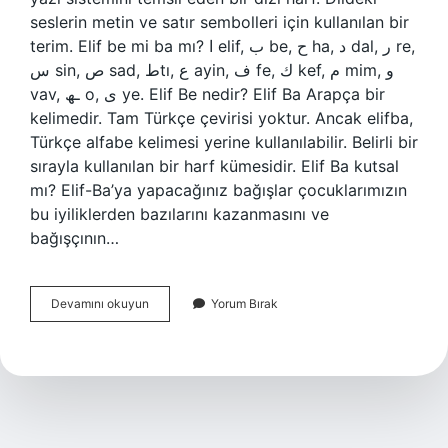
seslerin metin ve satır sembolleri için kullanılan bir
terim. Elif be mi ba mı? ا elif, ب be, ح ha, د dal, ر re,
س sin, ص sad, طtı, ع ayin, ف fe, ﻙ kef, م mim, و
vav, ـھ o, ى ye. Elif Be nedir? Elif Ba Arapça bir
kelimedir. Tam Türkçe çevirisi yoktur. Ancak elifba,
Türkçe alfabe kelimesi yerine kullanılabilir. Belirli bir
sırayla kullanılan bir harf kümesidir. Elif Ba kutsal
mı? Elif-Ba’ya yapacağınız bağışlar çocuklarımızın
bu iyiliklerden bazılarını kazanmasını ve
bağışçının…
Neden
Devamını okuyun
Yorum Bırak
Elif
Ba
Denir