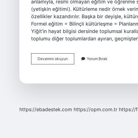
anlamıyla, resmi olmayan eğitim ve öğrenme s
(yetişkin eğitimi). Kültürleme nedir örnek veri
özellikler kazandırılır. Başka bir deyişle, kültü
Formel eğitim = Bilinçli kültürleşme = Planla
Yiğit’in hayat bilgisi dersinde toplumsal kurall
toplumu diğer toplumlardan ayıran, geçmişte
Kültürlemek
Devamını okuyun
Yorum Bırak
Nedir
https://ebadestek.com
https://opm.com.tr
https://