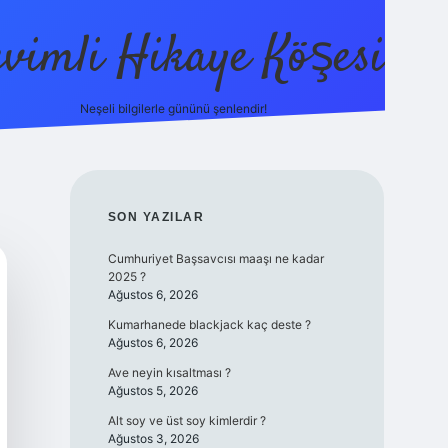
evimli Hikaye Köşesi
Neşeli bilgilerle gününü şenlendir!
ilbet mobi
SIDEBAR
SON YAZILAR
Cumhuriyet Başsavcısı maaşı ne kadar
2025 ?
Ağustos 6, 2026
Kumarhanede blackjack kaç deste ?
Ağustos 6, 2026
Ave neyin kısaltması ?
Ağustos 5, 2026
Alt soy ve üst soy kimlerdir ?
Ağustos 3, 2026