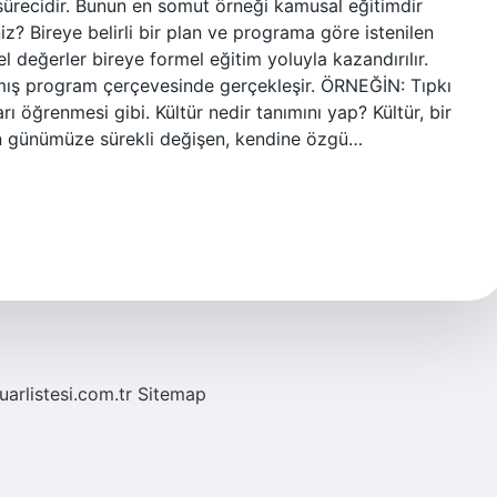
ürecidir. Bunun en somut örneği kamusal eğitimdir
niz? Bireye belirli bir plan ve programa göre istenilen
rel değerler bireye formel eğitim yoluyla kazandırılır.
nmış program çerçevesinde gerçekleşir. ÖRNEĞİN: Tıpkı
arı öğrenmesi gibi. Kültür nedir tanımını yap? Kültür, bir
n günümüze sürekli değişen, kendine özgü…
fuarlistesi.com.tr
Sitemap