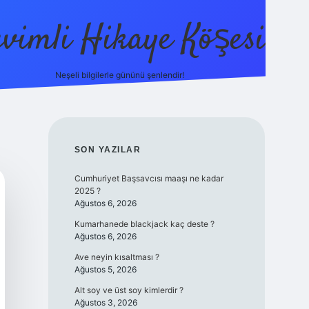
evimli Hikaye Köşesi
Neşeli bilgilerle gününü şenlendir!
ilbet mobi
SIDEBAR
SON YAZILAR
Cumhuriyet Başsavcısı maaşı ne kadar
2025 ?
Ağustos 6, 2026
Kumarhanede blackjack kaç deste ?
Ağustos 6, 2026
Ave neyin kısaltması ?
Ağustos 5, 2026
Alt soy ve üst soy kimlerdir ?
Ağustos 3, 2026