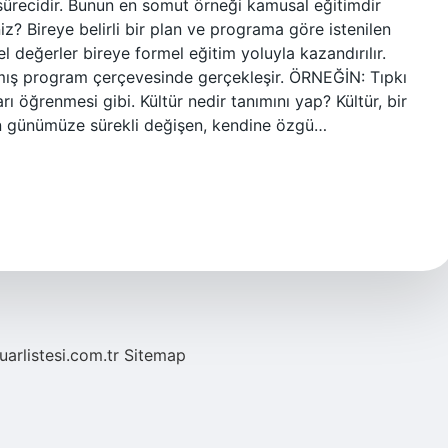
ürecidir. Bunun en somut örneği kamusal eğitimdir
niz? Bireye belirli bir plan ve programa göre istenilen
rel değerler bireye formel eğitim yoluyla kazandırılır.
nmış program çerçevesinde gerçekleşir. ÖRNEĞİN: Tıpkı
arı öğrenmesi gibi. Kültür nedir tanımını yap? Kültür, bir
n günümüze sürekli değişen, kendine özgü…
fuarlistesi.com.tr
Sitemap