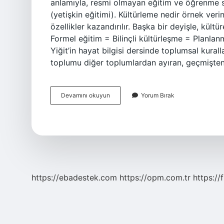
anlamıyla, resmi olmayan eğitim ve öğrenme s
(yetişkin eğitimi). Kültürleme nedir örnek veri
özellikler kazandırılır. Başka bir deyişle, kültü
Formel eğitim = Bilinçli kültürleşme = Planla
Yiğit’in hayat bilgisi dersinde toplumsal kurall
toplumu diğer toplumlardan ayıran, geçmişte
Kültürlemek
Devamını okuyun
Yorum Bırak
Nedir
https://ebadestek.com
https://opm.com.tr
https://