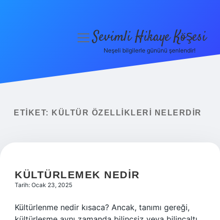
Sevimli Hikaye Köşesi
menüyü
aç
Neşeli bilgilerle gününü şenlendir!
Anasayfa
Gizlilik Politikası
Yasal Uyarı
ETIKET:
KÜLTÜR ÖZELLIKLERI NELERDIR
Hakkımızda
KÜLTÜRLEMEK NEDIR
Tarih: Ocak 23, 2025
Kültürlenme nedir kısaca? Ancak, tanımı gereği,
kültürleşme aynı zamanda bilinçsiz veya bilinçaltı,