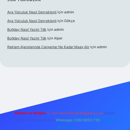
SON YORUMLAR
Aya Yolculuk Nasıl Gerçekleşti
için
admin
Aya Yolculuk Nasıl Gerçekleşti
için
Gökçe
Buğday Nasıl Yazılır Tdk
için
admin
Buğday Nasıl Yazılır Tdk
için
Alper
Reklam Ajanslarında Çalışanlar Ne Kadar Maaş Alır
için
admin
lbet mobil giriş
Reklam ve İletişim:
E-mail: backlinkpaneli@gmail.com
Teams:
forumhizmeti@gmail.com
Whatsapp: 0262 606 0 726
Telegram:
@karabul