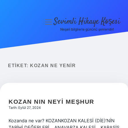
Sevimli Hikaye Köşesi
menüyü
aç
Neşeli bilgilerle gününü şenlendir!
Anasayfa
Gizlilik Politikası
Yasal Uyarı
ETIKET:
KOZAN NE YENIR
Hakkımızda
KOZAN NIN NEYI MEŞHUR
Tarih: Eylül 27, 2024
Kozanda ne var? KOZANKOZAN KALESİ (DİE)’NİN
TARİHİ DEĞERLERİ… ANAVARZA KALESİ… KARASİS