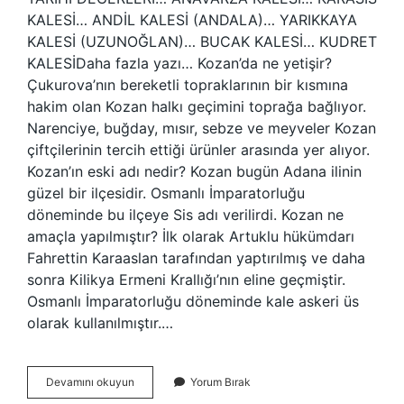
KALESİ… ANDİL KALESİ (ANDALA)… YARIKKAYA
KALESİ (UZUNOĞLAN)… BUCAK KALESİ… KUDRET
KALESİDaha fazla yazı… Kozan’da ne yetişir?
Çukurova’nın bereketli topraklarının bir kısmına
hakim olan Kozan halkı geçimini toprağa bağlıyor.
Narenciye, buğday, mısır, sebze ve meyveler Kozan
çiftçilerinin tercih ettiği ürünler arasında yer alıyor.
Kozan’ın eski adı nedir? Kozan bugün Adana ilinin
güzel bir ilçesidir. Osmanlı İmparatorluğu
döneminde bu ilçeye Sis adı verilirdi. Kozan ne
amaçla yapılmıştır? İlk olarak Artuklu hükümdarı
Fahrettin Karaaslan tarafından yaptırılmış ve daha
sonra Kilikya Ermeni Krallığı’nın eline geçmiştir.
Osmanlı İmparatorluğu döneminde kale askeri üs
olarak kullanılmıştır.…
Kozan
Devamını okuyun
Yorum Bırak
Nın