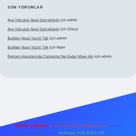
SON YORUMLAR
Aya Yolculuk Nasıl Gerçekleşti
için
admin
Aya Yolculuk Nasıl Gerçekleşti
için
Gökçe
Buğday Nasıl Yazılır Tdk
için
admin
Buğday Nasıl Yazılır Tdk
için
Alper
Reklam Ajanslarında Çalışanlar Ne Kadar Maaş Alır
için
admin
ilbet mobil giriş
Reklam ve İletişim:
E-mail: backlinkpaneli@gmail.com
Teams:
forumhizmeti@gmail.com
Whatsapp: 0262 606 0 726
Telegram: